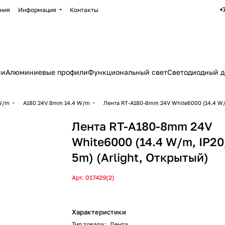
+
ния
Информация
Контакты
ии
Алюминиевые профили
Функциональный свет
Светодиодный д
 W/m
A180 24V 8mm 14.4 W/m
Лента RT-A180-8mm 24V White6000 (14.4 W/m,
Лента RT-A180-8mm 24V
White6000 (14.4 W/m, IP20
5m) (Arlight, Открытый)
Арт.
017429(2)
Характеристики
Тип товара
:
Лента