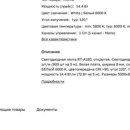
Мощность (прайс)
:
14.4 Вт
Цвет свечения
:
White | Белый 6000 K
Угол излучения
:
typ: 120 °
Цветовая температура
:
min: 5800 K; typ: 6000 K; 
Каналы управления
:
1 CH (1 канал - Mono)
Все характеристики
Описание
Светодиодная лента RT-A180, открытая. Светодиод
шт/м (900 шт на 5 м), белая плата, ширина 8 мм, с
БЕЛЫЙ 6000 K, цветопередача CRI >90, угол 120°. 
мощность 14.4 Вт/м (72 Вт на 5 м). Размеры 5000x
Мин.отрезок 33.33 мм, 6 светодиодов. Цена за 1м.
Подробности
установка на профиль.
ующие товары
Документы