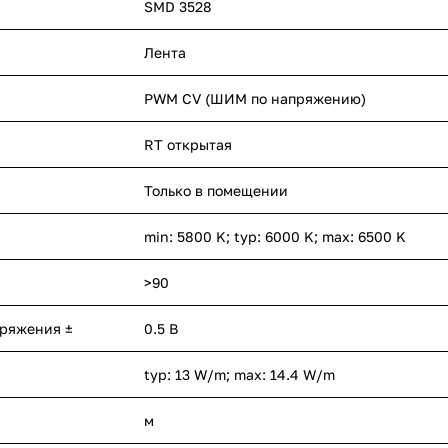
SMD 3528
Лента
PWM СV (ШИМ по напряжению)
RT открытая
Только в помещении
min: 5800 K; typ: 6000 K; max: 6500 K
>90
пряжения ±
0.5 В
typ: 13 W/m; max: 14.4 W/m
м