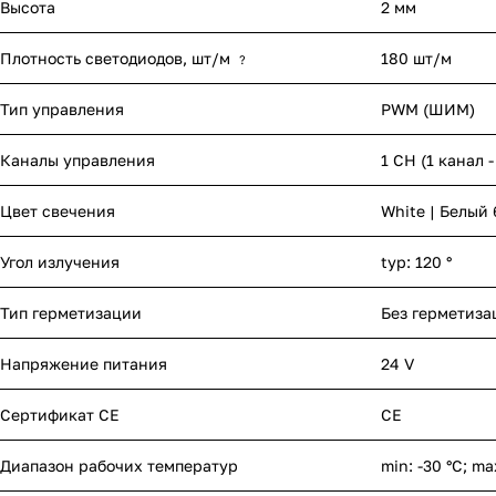
Высота
2 мм
Плотность светодиодов, шт/м
180 шт/м
?
Тип управления
PWM (ШИМ)
Каналы управления
1 CH (1 канал 
Цвет свечения
White | Белый
Угол излучения
typ: 120 °
Тип герметизации
Без герметиза
Напряжение питания
24 V
Сертификат CE
CE
Диапазон рабочих температур
min: -30 °C; ma