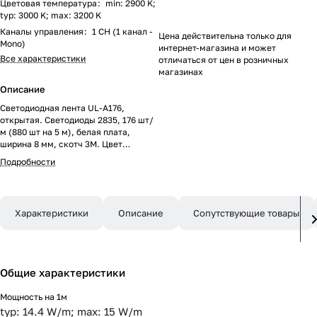
Цветовая температура
:
min: 2900 K;
typ: 3000 K; max: 3200 K
Каналы управления
:
1 CH (1 канал -
Цена действительна только для
Mono)
интернет-магазина и может
Все характеристики
отличаться от цен в розничных
магазинах
Описание
Светодиодная лента UL-A176,
открытая. Светодиоды 2835, 176 шт/
м (880 шт на 5 м), белая плата,
ширина 8 мм, скотч 3M. Цвет
ТЕПЛЫЙ 3000 K, цветопередача
Подробности
CRI>90, угол 120°. Питание 24V,
мощность 15 Вт/м (75 Вт на 5 м).
Размеры 5000x8x2 мм. Мин.отрезок
45.45 мм, 8 светодиодов. Цена за 1м.
Характеристики
Описание
Сопутствующие товары
Обязательная установка на профиль.
Общие характеристики
Мощность на 1м
typ: 14.4 W/m; max: 15 W/m