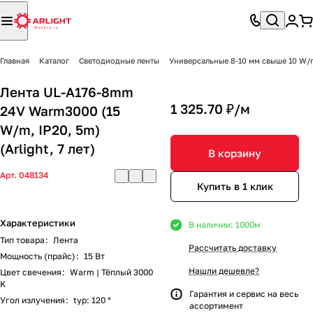
Главная
Каталог
Светодиодные ленты
Универсальные 8-10 мм свыше 10 W/
Лента UL-A176-8mm
1 325.70 ₽/
м
24V Warm3000 (15
W/m, IP20, 5m)
(Arlight, 7 лет)
В корзину
Арт.
048134
Купить в 1 клик
Характеристики
В наличии: 1000
м
Тип товара
:
Лента
Рассчитать доставку
Мощность (прайс)
:
15 Вт
Нашли дешевле?
Цвет свечения
:
Warm | Тёплый 3000
K
Гарантия и сервис на весь
Угол излучения
:
typ: 120 °
ассортимент