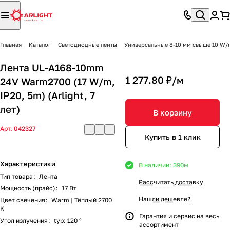
Главная
Каталог
Светодиодные ленты
Универсальные 8-10 мм свыше 10 W/
Лента UL-A168-10mm
1 277.80 ₽/
м
24V Warm2700 (17 W/m,
IP20, 5m) (Arlight, 7
лет)
В корзину
Арт.
042327
Купить в 1 клик
Характеристики
В наличии: 390
м
Тип товара
:
Лента
Рассчитать доставку
Мощность (прайс)
:
17 Вт
Нашли дешевле?
Цвет свечения
:
Warm | Тёплый 2700
K
Гарантия и сервис на весь
Угол излучения
:
typ: 120 °
ассортимент