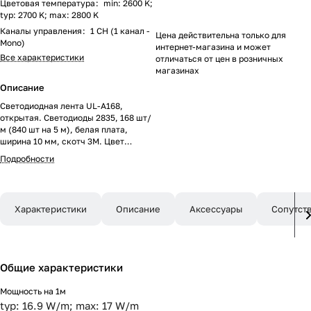
Цветовая температура
:
min: 2600 K;
typ: 2700 K; max: 2800 K
Каналы управления
:
1 CH (1 канал -
Цена действительна только для
Mono)
интернет-магазина и может
Все характеристики
отличаться от цен в розничных
магазинах
Описание
Светодиодная лента UL-A168,
открытая. Светодиоды 2835, 168 шт/
м (840 шт на 5 м), белая плата,
ширина 10 мм, скотч 3M. Цвет
ТЁПЛЫЙ 2700 K, цветопередача
Подробности
CRI>90, угол 120°. Питание 24V,
мощность 17 Вт/м (85 Вт на 5 м).
Размеры 5000x10x1.5 мм. Мин.
отрезок 41.67 мм, 7 светодиодов.
Характеристики
Описание
Аксессуары
Сопутст
Цена за 1 м.
Общие характеристики
Мощность на 1м
typ: 16.9 W/m; max: 17 W/m