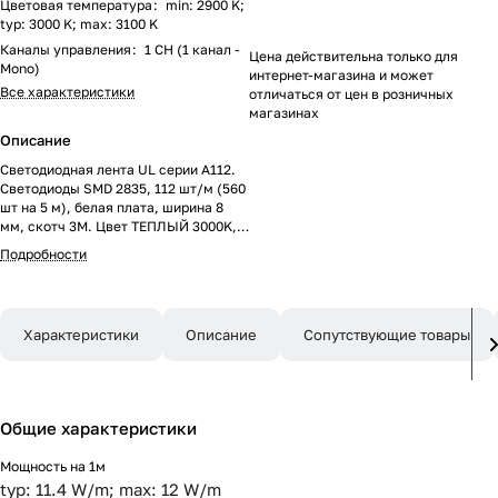
Цветовая температура
:
min: 2900 K;
typ: 3000 K; max: 3100 K
Каналы управления
:
1 CH (1 канал -
Цена действительна только для
Mono)
интернет-магазина и может
Все характеристики
отличаться от цен в розничных
магазинах
Описание
Светодиодная лента UL серии A112.
Светодиоды SMD 2835, 112 шт/м (560
шт на 5 м), белая плата, ширина 8
мм, скотч 3M. Цвет ТЕПЛЫЙ 3000K,
индекс цветопередачи CRI>90, угол
Подробности
120°. Питание 24 В, мощность 11.5
Вт/м (57.5 Вт на 5 м). Размеры
5000x8x1.5 мм. Мин.отрезок 62.5 мм,
7 светодиодов. Цена за 1м.
Характеристики
Описание
Сопутствующие товары
Общие характеристики
Мощность на 1м
typ: 11.4 W/m; max: 12 W/m