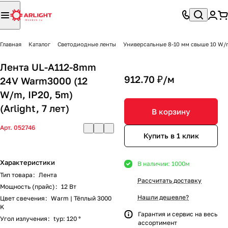
Главная
Каталог
Светодиодные ленты
Универсальные 8-10 мм свыше 10 W/
Лента UL-A112-8mm
912.70 ₽/
м
24V Warm3000 (12
W/m, IP20, 5m)
(Arlight, 7 лет)
В корзину
Арт.
052746
Купить в 1 клик
Характеристики
В наличии: 1000
м
Тип товара
:
Лента
Рассчитать доставку
Мощность (прайс)
:
12 Вт
Нашли дешевле?
Цвет свечения
:
Warm | Тёплый 3000
K
Гарантия и сервис на весь
Угол излучения
:
typ: 120 °
ассортимент