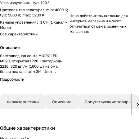
Угол излучения
:
typ: 120 °
Цветовая температура
:
min: 4800 K;
typ: 5000 K; max: 5200 K
Цена действительна только для
интернет-магазина и может
Каналы управления
:
1 CH (1 канал -
отличаться от цен в розничных
Mono)
магазинах
Все характеристики
Описание
Светодиодная лента MICROLED-
M320, открытая IP20. Светодиоды
2216, 320 шт/м (1600 шт на 5м),
белая плата, скотч 3M. Цвет
ДНЕВНОЙ 5000K, цветопередача
Подробности
CRI>90 , угол 120°. Питание 24 В,
мощность 8 Вт/м (40 Вт на 5 м).
Размеры 5000x8x1.2мм. Мин.отрезок
25 мм, 8 светодиодов. Цена за 1м.
Характеристики
Описание
Сопутствующие товары
Общие характеристики
Мощность на 1м