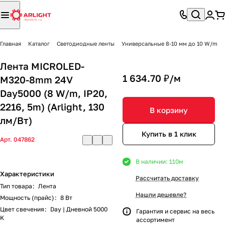
Главная
Каталог
Светодиодные ленты
Универсальные 8-10 мм до 10 W/m
Лента MICROLED-
1 634.70 ₽/
м
M320-8mm 24V
Day5000 (8 W/m, IP20,
2216, 5m) (Arlight, 130
В корзину
лм/Вт)
Купить в 1 клик
Арт.
047862
В наличии: 110
м
Характеристики
Рассчитать доставку
Тип товара
:
Лента
Нашли дешевле?
Мощность (прайс)
:
8 Вт
Цвет свечения
:
Day | Дневной 5000
Гарантия и сервис на весь
K
ассортимент