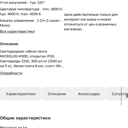
Угол излучения
:
typ: 120 °
Цветовая температура
:
min: 3800 K;
typ: 4000 K; max: 4200 K
Цена действительна только для
интернет-магазина и может
Каналы управления
:
1 CH (1 канал -
отличаться от цен в розничных
Mono)
магазинах
Все характеристики
Описание
Светодиодная гибкая лента
MICROLED-M300, открытая IP20.
Светодиоды 2216, 300 шт/м (1500 шт
на 5 м), белая плата 8 мм, скотч 3M.
Цвет ДНЕВНОЙ 4000 K ,
Подробности
цветопередача CRI >90 , угол 120°.
Питание 24V, мощность 8 Вт/м ( 40 Вт
на 5 м). Размеры 5000 x 8 x 1.3 мм.
Мин.отрезок 20 мм, 6 светодиодов.
Характеристики
Описание
Аксессуары
Сопутст
Цена за 1м.
Общие характеристики
Мощность на 1м