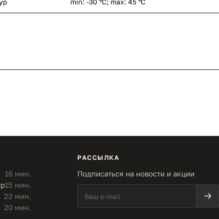
ур
min: -30 °C; max: 45 °C
РАССЫЛКА
16 мин.
Подписаться на новости и акции
тр
15 мин.
22 мин.
20 мин.