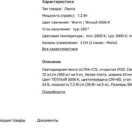
Характеристики
Тип товара
:
Лента
Мощность (прайс)
:
7.2 Вт
Цвет свечения
:
Warm | Тёплый 3000 K
Угол излучения
:
typ: 120 °
Цветовая температура
:
min: 2800 K; typ: 3000 K; 
Каналы управления
:
1 CH (1 канал - Mono)
Все характеристики
Описание
Светодиодная лента ULTRA-C72, открытая IP20. Св
72 шт/м (360 шт на 5 м), белая плата, ширина 10 м
Цвет ТЁПЛЫЙ 3000 K, цветопередача CRI>80, угол 
24 В, мощность 7.2 Вт/м (36 Вт на 5 м). Размеры 5
Мин. отрезок 125 мм, 9 светодиодов. Цена за 1 м.
Подробности
ующие товары
Документы