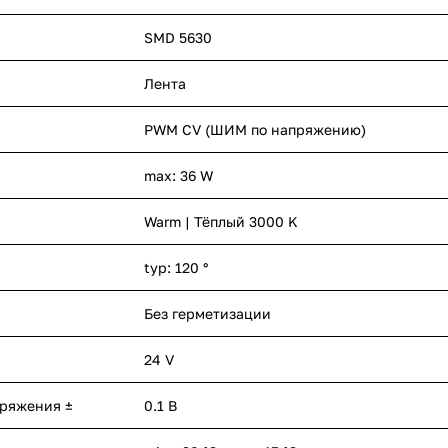
SMD 5630
Лента
PWM СV (ШИМ по напряжению)
max: 36 W
Warm | Тёплый 3000 K
typ: 120 °
Без герметизации
24 V
пряжения ±
0.1 В