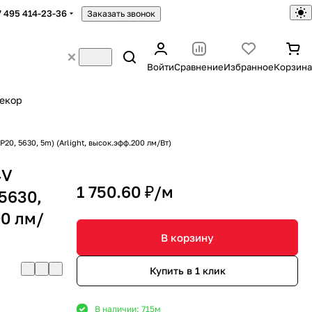
7 495 414-23-36
Заказать звонок
Войти
Сравнение
Избранное
Корзина
екор
0, 5630, 5m) (Arlight, высок.эфф.200 лм/Вт)
4V
1 750.60 ₽/
м
5630,
00 лм/
В корзину
Купить в 1 клик
В наличии: 715
м