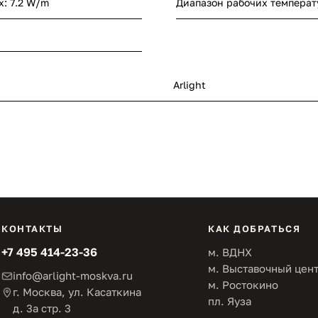
x: 7.2 W/m
Диапазон рабочих температ
Arlight
КОНТАКТЫ
КАК ДОБРАТЬСЯ
+7 495 414-23-36
м. ВДНХ
м. Выставочный цен
info@arlight-moskva.ru
м. Ростокино
г. Москва, ул. Касаткина
пл. Яуза
д. 3а стр. 3