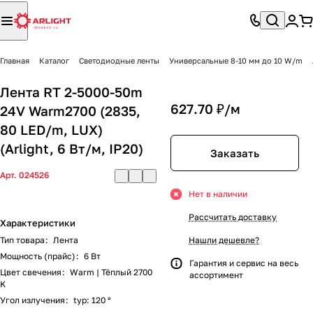
Главная
Каталог
Светодиодные ленты
Универсальные 8-10 мм до 10 W/m
Лента RT 2-5000-50m
627.70 ₽/
м
24V Warm2700 (2835,
80 LED/m, LUX)
(Arlight, 6 Вт/м, IP20)
Заказать
Арт.
024526
Нет в наличии
Рассчитать доставку
Характеристики
Тип товара
:
Лента
Нашли дешевле?
Мощность (прайс)
:
6 Вт
Гарантия и сервис на весь
Цвет свечения
:
Warm | Тёплый 2700
ассортимент
K
Угол излучения
:
typ: 120 °