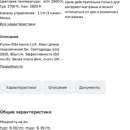
Цветовая температура
:
min: 2600 K;
Цена действительна только для
typ: 2700 K; max: 2800 K
интернет-магазина и может
отличаться от цен в розничных
Каналы управления
:
1 CH (1 канал -
магазинах
Mono)
Все характеристики
Описание
Рулон 50м лента LUX. Макс.длина
подключения 5м. Светодиоды smd
2835, 80шт/м. Эффективность 150
лм/Вт, белая плата 8мм, скотч 3М.
Цвет ТЁПЛЫЙ 2600-2800K. Угол 120°,
Подробности
цветопередача CRI>85. Питание 24V,
мощность 6 Вт/м. Размеры
50000х8х1.5мм. Мин.отрезок 100мм,
8 светодиодов. Цена за 1м. Перед
Характеристики
Описание
Документы
подключением отрезать не более 5м.
Общие характеристики
Мощность на 1м
typ: 6 W/m; max: 6 W/m