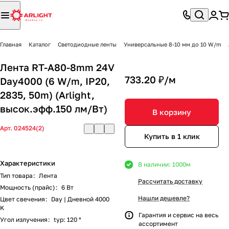
Главная
Каталог
Светодиодные ленты
Универсальные 8-10 мм до 10 W/m
Лента RT-A80-8mm 24V
733.20 ₽/
м
Day4000 (6 W/m, IP20,
2835, 50m) (Arlight,
высок.эфф.150 лм/Вт)
В корзину
Арт.
024524(2)
Купить в 1 клик
Характеристики
В наличии: 1000
м
Тип товара
:
Лента
Рассчитать доставку
Мощность (прайс)
:
6 Вт
Нашли дешевле?
Цвет свечения
:
Day | Дневной 4000
K
Гарантия и сервис на весь
Угол излучения
:
typ: 120 °
ассортимент