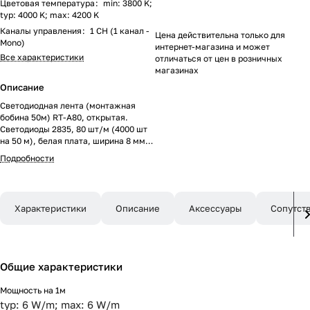
Цветовая температура
:
min: 3800 K;
typ: 4000 K; max: 4200 K
Каналы управления
:
1 CH (1 канал -
Цена действительна только для
Mono)
интернет-магазина и может
Все характеристики
отличаться от цен в розничных
магазинах
Описание
Светодиодная лента (монтажная
бобина 50м) RT-A80, открытая.
Светодиоды 2835, 80 шт/м (4000 шт
на 50 м), белая плата, ширина 8 мм,
скотч 3M. Цвет ДНЕВНОЙ 4000 K,
Подробности
цветопередача CRI>85, угол 120°.
Питание 24V, мощность 6 Вт/м (300
Вт на 50 м). Размеры 50000x8x1.5
мм. Мин. отрезок 100 мм, 8
Характеристики
Описание
Аксессуары
Сопутст
светодиодов. Цена за 1 м. Разрезать
перед подключением. Макс. длина
подключения 5м!
Общие характеристики
Мощность на 1м
typ: 6 W/m; max: 6 W/m