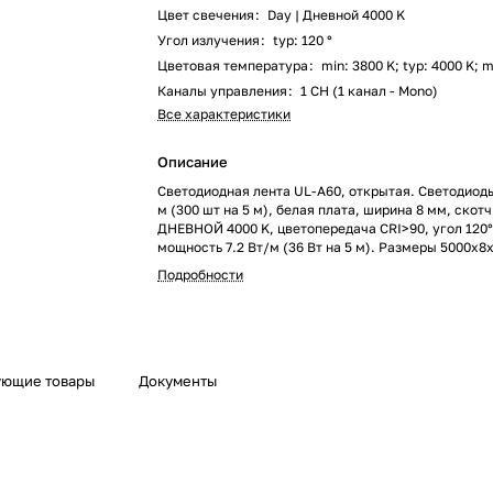
Цвет свечения
:
Day | Дневной 4000 K
Угол излучения
:
typ: 120 °
Цветовая температура
:
min: 3800 K; typ: 4000 K; 
Каналы управления
:
1 CH (1 канал - Mono)
Все характеристики
Описание
Светодиодная лента UL-A60, открытая. Светодиоды
м (300 шт на 5 м), белая плата, ширина 8 мм, скот
ДНЕВНОЙ 4000 K, цветопередача CRI>90, угол 120°
мощность 7.2 Вт/м (36 Вт на 5 м). Размеры 5000x8x
отрезок 100 мм, 6 светодиодов. Цена за 1 м.
Подробности
ующие товары
Документы