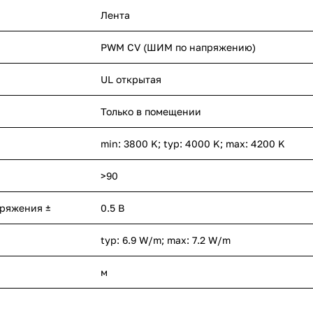
Лента
PWM СV (ШИМ по напряжению)
UL открытая
Только в помещении
min: 3800 K; typ: 4000 K; max: 4200 K
>90
пряжения ±
0.5 В
typ: 6.9 W/m; max: 7.2 W/m
м