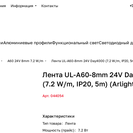
+
ния
Информация
Контакты
ии
Алюминиевые профили
Функциональный свет
Светодиодный д
A60 24V 8mm 7.2 W/m
Лента UL-A60-8mm 24V Day4000 (7.2 W/m, IP20, 5m) 
Лента UL-A60-8mm 24V D
(7.2 W/m, IP20, 5m) (Arlight
Арт.
044054
Характеристики
Тип товара
:
Лента
Мощность (прайс)
:
7.2 Вт