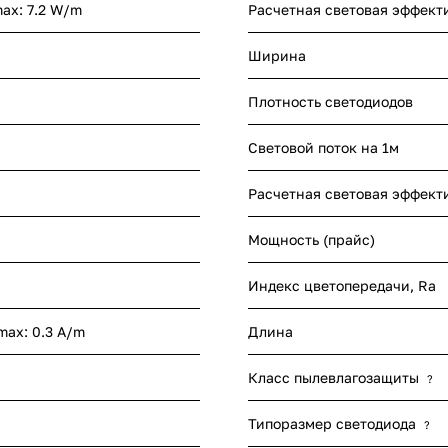
max: 7.2 W/m
Расчетная световая эффект
Ширина
Плотность светодиодов
Световой поток на 1м
Расчетная световая эффект
Мощность (прайс)
Индекс цветопередачи, Ra
 max: 0.3 A/m
Длина
Класс пылевлагозащиты
?
Типоразмер светодиода
?