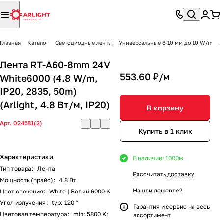
Главная
Каталог
Светодиодные ленты
Универсальные 8-10 мм до 10 W/m
Лента RT-A60-8mm 24V
553.60 ₽/
м
White6000 (4.8 W/m,
IP20, 2835, 50m)
(Arlight, 4.8 Вт/м, IP20)
В корзину
Арт.
024581(2)
Купить в 1 клик
Характеристики
В наличии: 1000
м
Тип товара
:
Лента
Рассчитать доставку
Мощность (прайс)
:
4.8 Вт
Нашли дешевле?
Цвет свечения
:
White | Белый 6000 K
Угол излучения
:
typ: 120 °
Гарантия и сервис на весь
Цветовая температура
:
min: 5800 K;
ассортимент