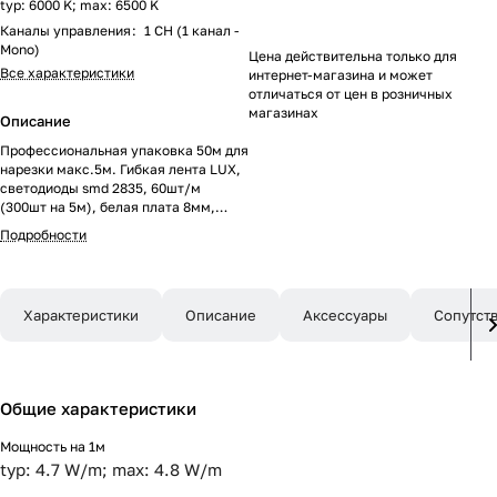
typ: 6000 K; max: 6500 K
Каналы управления
:
1 CH (1 канал -
Mono)
Цена действительна только для
Все характеристики
интернет-магазина и может
отличаться от цен в розничных
магазинах
Описание
Профессиональная упаковка 50м для
нарезки макс.5м. Гибкая лента LUX,
светодиоды smd 2835, 60шт/м
(300шт на 5м), белая плата 8мм,
скотч 3М. Цвет БЕЛЫЙ 5800-6500K.
Подробности
Питание 24V, мощность 4.8 Вт/м (24
Вт на 5м), угол 120°, цветопередача
CRI>85. Размеры 50000х8x1.5 мм.
Мин.отрезок 100мм, 6 шт
Характеристики
Описание
Аксессуары
Сопутст
светодиодов. Катушка 50м. Перед
подключением отрежьте не более 5м!
Цена за 1м.
Общие характеристики
Мощность на 1м
typ: 4.7 W/m; max: 4.8 W/m