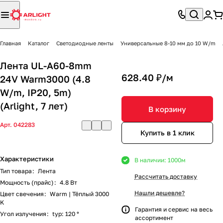
Главная
Каталог
Светодиодные ленты
Универсальные 8-10 мм до 10 W/m
Лента UL-A60-8mm
628.40 ₽/
м
24V Warm3000 (4.8
W/m, IP20, 5m)
(Arlight, 7 лет)
В корзину
Арт.
042283
Купить в 1 клик
Характеристики
В наличии: 1000
м
Тип товара
:
Лента
Рассчитать доставку
Мощность (прайс)
:
4.8 Вт
Нашли дешевле?
Цвет свечения
:
Warm | Тёплый 3000
K
Гарантия и сервис на весь
Угол излучения
:
typ: 120 °
ассортимент