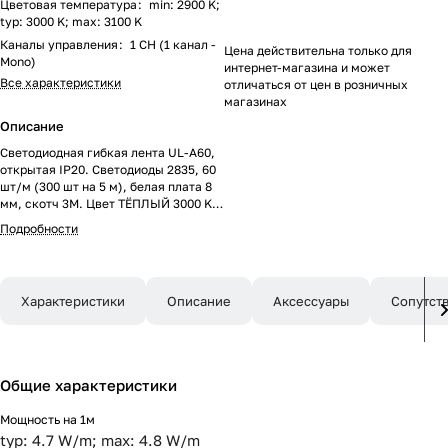
Цветовая температура
:
min: 2900 K;
typ: 3000 K; max: 3100 K
Каналы управления
:
1 CH (1 канал -
Цена действительна только для
Mono)
интернет-магазина и может
Все характеристики
отличаться от цен в розничных
магазинах
Описание
Светодиодная гибкая лента UL-A60,
открытая IP20. Светодиоды 2835, 60
шт/м (300 шт на 5 м), белая плата 8
мм, скотч 3M. Цвет ТЁПЛЫЙ 3000 K,
цветопередача CRI>90 , угол 120°.
Подробности
Питание 24V, мощность 4.8 Вт/м (24
Вт на 5 м). Размеры 5000x8x1.5 мм.
Мин.отрезок 100 мм, 6 светодиодов.
Цена за 1 м.
Характеристики
Описание
Аксессуары
Сопутст
Общие характеристики
Мощность на 1м
typ: 4.7 W/m; max: 4.8 W/m