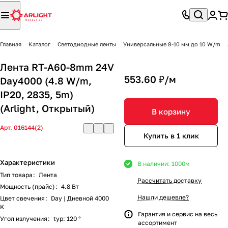
Главная
Каталог
Светодиодные ленты
Универсальные 8-10 мм до 10 W/m
Лента RT-A60-8mm 24V
553.60 ₽/
м
Day4000 (4.8 W/m,
IP20, 2835, 5m)
(Arlight, Открытый)
В корзину
Арт.
016144(2)
Купить в 1 клик
Характеристики
В наличии: 1000
м
Тип товара
:
Лента
Рассчитать доставку
Мощность (прайс)
:
4.8 Вт
Нашли дешевле?
Цвет свечения
:
Day | Дневной 4000
K
Гарантия и сервис на весь
Угол излучения
:
typ: 120 °
ассортимент