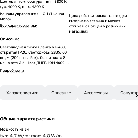
Цветовая температура
:
min: 3800 K;
typ: 4000 K; max: 4200 K
Каналы управления
:
1 CH (1 канал -
Цена действительна только для
Mono)
интернет-магазина и может
Все характеристики
отличаться от цен в розничных
магазинах
Описание
Светодиодная гибкая лента RT-A60,
открытая IP20. Светодиоды 2835, 60
шт/м (300 шт на 5 м), белая плата 8
мм, скотч 3M. Цвет ДНЕВНОЙ 4000 K,
цветопередача CRI>85 , угол 120°.
Подробности
Питание 24V, мощность 4.8 Вт/м (24
Вт на 5 м). Размеры 5000x8x1.5 мм.
Мин.отрезок 100 мм, 6 светодиодов.
Цена за 1 м.
Характеристики
Описание
Аксессуары
Сопутст
Общие характеристики
Мощность на 1м
typ: 4.7 W/m; max: 4.8 W/m