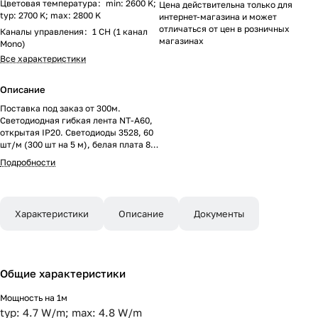
Цветовая температура
:
min: 2600 K;
Цена действительна только для
typ: 2700 K; max: 2800 K
интернет-магазина и может
отличаться от цен в розничных
Каналы управления
:
1 CH (1 канал
магазинах
Mono)
Все характеристики
Описание
Поставка под заказ от 300м.
Светодиодная гибкая лента NT-A60,
открытая IP20. Светодиоды 3528, 60
шт/м (300 шт на 5 м), белая плата 8
мм, скотч 3M. Цвет ТЁПЛЫЙ 2700 K,
Подробности
цветопередача CRI>90, угол 120°.
Питание 24V, мощность 4.8 Вт/м (24
Вт на 5 м). Размеры 5000х8x1.5мм.
Мин.отрезок 100 мм, 6 шт
Характеристики
Описание
Документы
светодиодов. Пакет 5м. Цена за 1м.
Общие характеристики
Мощность на 1м
typ: 4.7 W/m; max: 4.8 W/m