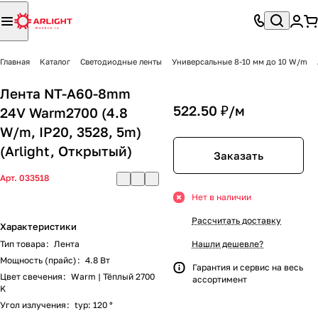
Главная
Каталог
Светодиодные ленты
Универсальные 8-10 мм до 10 W/m
Лента NT-A60-8mm
522.50 ₽/
м
24V Warm2700 (4.8
W/m, IP20, 3528, 5m)
(Arlight, Открытый)
Заказать
Арт.
033518
Нет в наличии
Рассчитать доставку
Характеристики
Тип товара
:
Лента
Нашли дешевле?
Мощность (прайс)
:
4.8 Вт
Гарантия и сервис на весь
Цвет свечения
:
Warm | Тёплый 2700
ассортимент
K
Угол излучения
:
typ: 120 °