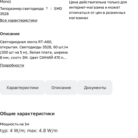
Mono)
Цена действительна только для
интернет-магазина и может
Типоразмер светодиода
?
:
SMD
отличаться от цен в розничных
3528
магазинах
Все характеристики
Описание
Светодиодная лента RT-A60,
открытая. Светодиоды 3528, 60 шт/м
(300 шт на 5 м), белая плата, ширина
8 мм, скотч 3M. Цвет СИНИЙ 470 nm,
угол 120°. Питание 12V, мощность 4.8
Подробности
Вт/м (24 Вт на 5 м). Размеры
5000x8x1.5 мм. Мин. отрезок 50 мм, 3
светодиода. Цена за 1 м.
Характеристики
Описание
Документы
Общие характеристики
Мощность на 1м
typ: 4 W/m; max: 4.8 W/m