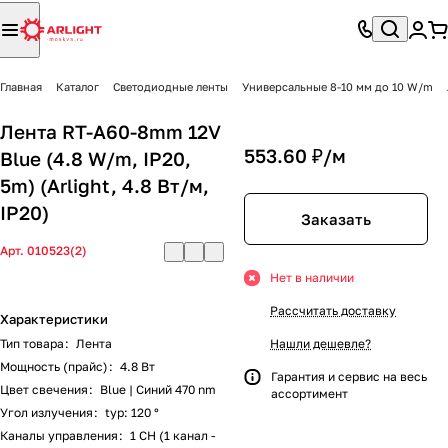
Главная
Каталог
Светодиодные ленты
Универсальные 8-10 мм до 10 W/m
Лента RT-A60-8mm 12V
553.60 ₽/
м
Blue (4.8 W/m, IP20,
5m) (Arlight, 4.8 Вт/м,
IP20)
Заказать
Арт.
010523(2)
Нет в наличии
Рассчитать доставку
Характеристики
Тип товара
:
Лента
Нашли дешевле?
Мощность (прайс)
:
4.8 Вт
Гарантия и сервис на весь
Цвет свечения
:
Blue | Синий 470 nm
ассортимент
Угол излучения
:
typ: 120 °
Каналы управления
:
1 CH (1 канал -