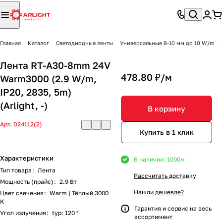
Главная
Каталог
Светодиодные ленты
Универсальные 8-10 мм до 10 W/m
Лента RT-A30-8mm 24V
478.80 ₽/
м
Warm3000 (2.9 W/m,
IP20, 2835, 5m)
(Arlight, -)
В корзину
Арт.
024112(2)
Купить в 1 клик
Характеристики
В наличии: 1000
м
Тип товара
:
Лента
Рассчитать доставку
Мощность (прайс)
:
2.9 Вт
Нашли дешевле?
Цвет свечения
:
Warm | Тёплый 3000
K
Гарантия и сервис на весь
Угол излучения
:
typ: 120 °
ассортимент