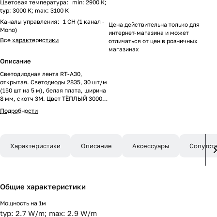
Цветовая температура
:
min: 2900 K;
typ: 3000 K; max: 3100 K
Каналы управления
:
1 CH (1 канал -
Цена действительна только для
Mono)
интернет-магазина и может
Все характеристики
отличаться от цен в розничных
магазинах
Описание
Светодиодная лента RT-A30,
открытая. Светодиоды 2835, 30 шт/м
(150 шт на 5 м), белая плата, ширина
8 мм, скотч 3M. Цвет ТЁПЛЫЙ 3000
K, цветопередача CRI>85, угол 120°.
Подробности
Питание 24V, мощность 2.9 Вт/м
(14.5 Вт на 5 м). Размеры 5000x8x1.5
мм. Мин. отрезок 166.67 мм, 5
светодиодов. Цена за 1 м.
Характеристики
Описание
Аксессуары
Сопутст
Общие характеристики
Мощность на 1м
typ: 2.7 W/m; max: 2.9 W/m