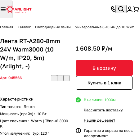
Главная
Каталог
Светодиодные ленты
Универсальные 8-10 мм до 10 W/m
Лента RT-A280-8mm
1 608.50 ₽/
м
24V Warm3000 (10
W/m, IP20, 5m)
(Arlight, -)
В корзину
Арт.
045566
Купить в 1 клик
Характеристики
В наличии: 1000
м
Тип товара
:
Лента
Рассчитать доставку
Мощность (прайс)
:
10 Вт
Нашли дешевле?
Цвет свечения
:
Warm | Тёплый 3000
K
Гарантия и сервис на весь
Угол излучения
:
typ: 120 °
ассортимент