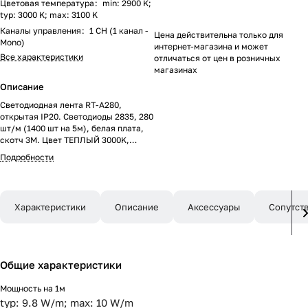
Цветовая температура
:
min: 2900 K;
typ: 3000 K; max: 3100 K
Каналы управления
:
1 CH (1 канал -
Цена действительна только для
Mono)
интернет-магазина и может
Все характеристики
отличаться от цен в розничных
магазинах
Описание
Светодиодная лента RT-A280,
открытая IP20. Светодиоды 2835, 280
шт/м (1400 шт на 5м), белая плата,
скотч 3M. Цвет ТЕПЛЫЙ 3000K,
цветопередача CRI>90 , угол 120°.
Подробности
Питание 24 В, мощность 10 Вт/м (50
Вт на 5 м). Размеры 5000x8x1.3мм.
Мин.отрезок 25 мм, 7 светодиодов.
Цена за 1м.
Характеристики
Описание
Аксессуары
Сопутст
Общие характеристики
Мощность на 1м
typ: 9.8 W/m; max: 10 W/m