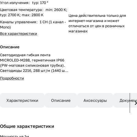
Угол излучения
:
typ: 170 °
Цветовая температура
:
min: 2600 K;
typ: 2700 K; max: 2800 K
Цена действительна только для
интернет-магазина и может
Каналы управления
:
1 CH (1 канал -
отличаться от цен в розничных
Mono)
магазинах
Все характеристики
Описание
Светодиодная гибкая лента
MICROLED-M288, герметичная IP66
(PW-матовая силиконовая трубка).
Светодиоды 2216, 288 шт/м (1440 шт
на 5 м), белая плата 8 мм, скотч 3M.
Подробности
Цвет ТЕПЛЫЙ 2700 K, цветопередача
CRI>90, угол 170°. Питание 24 В,
мощность 12 Вт/м (60 Вт на 5 м).
Размеры 5000x10x5 мм. Мин. отрезок
Характеристики
Описание
Аксессуары
Докумен
27.7 мм, 8 светодиодов. Цена за 1 м.
Общие характеристики
Мощность на 1м