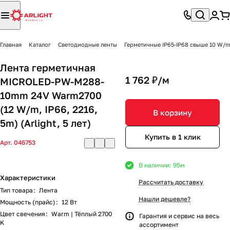
Главная
Каталог
Светодиодные ленты
Герметичные IP65-IP68 свыше 10 W/
Лента герметичная
1 762 ₽/
м
MICROLED-PW-M288-
10mm 24V Warm2700
(12 W/m, IP66, 2216,
В корзину
5m) (Arlight, 5 лет)
Купить в 1 клик
Арт.
046753
В наличии: 95
м
Характеристики
Рассчитать доставку
Тип товара
:
Лента
Нашли дешевле?
Мощность (прайс)
:
12 Вт
Цвет свечения
:
Warm | Тёплый 2700
Гарантия и сервис на весь
K
ассортимент