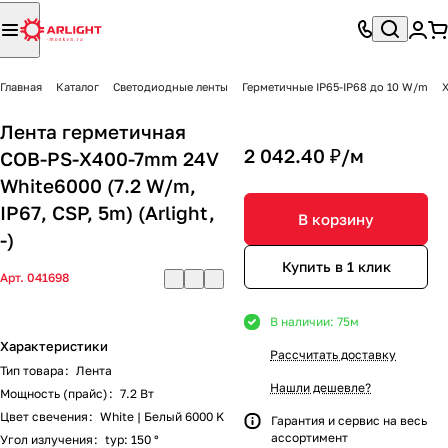
Главная
Каталог
Светодиодные ленты
Герметичные IP65-IP68 до 10 W/m
X
Лента герметичная
2 042.40 ₽/
м
COB-PS-X400-7mm 24V
White6000 (7.2 W/m,
IP67, CSP, 5m) (Arlight,
В корзину
-)
Купить в 1 клик
Арт.
041698
В наличии: 75
м
Характеристики
Рассчитать доставку
Тип товара
:
Лента
Нашли дешевле?
Мощность (прайс)
:
7.2 Вт
Цвет свечения
:
White | Белый 6000 K
Гарантия и сервис на весь
ассортимент
Угол излучения
:
typ: 150 °