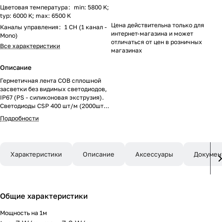
Цветовая температура
:
min: 5800 K;
typ: 6000 K; max: 6500 K
Цена действительна только для
Каналы управления
:
1 CH (1 канал -
интернет-магазина и может
Mono)
отличаться от цен в розничных
Все характеристики
магазинах
Описание
Герметичная лента COB сплошной
засветки без видимых светодиодов,
IP67 (PS - силиконовая экструзия).
Светодиоды CSP 400 шт/м (2000шт
на 5м). Цвет свечения БЕЛЫЙ 6000K,
Подробности
высокий индекс цветопередачи
CRI>90, угол 150°. Мощность 7.2 Вт/м
(36 Вт на 5м), питание 24 В. Размеры
5000х7х4 мм. Мин.отрезок 20 мм., 8
Характеристики
Описание
Аксессуары
Докумен
светодиодов. Скотч 3М для
установки. Пакет 5м. Цена за 1м.
Обязательна установка на профиль.
Общие характеристики
Мощность на 1м