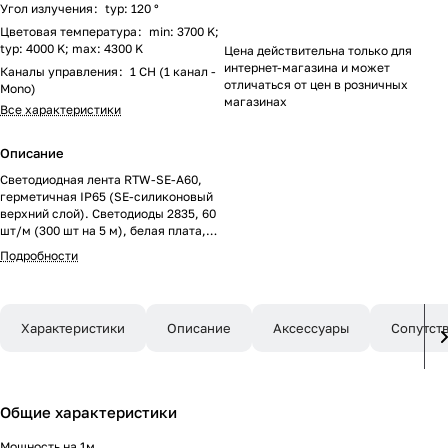
Угол излучения
:
typ: 120 °
Цветовая температура
:
min: 3700 K;
typ: 4000 K; max: 4300 K
Цена действительна только для
интернет-магазина и может
Каналы управления
:
1 CH (1 канал -
отличаться от цен в розничных
Mono)
магазинах
Все характеристики
Описание
Светодиодная лента RTW-SE-A60,
герметичная IP65 (SE-силиконовый
верхний слой). Светодиоды 2835, 60
шт/м (300 шт на 5 м), белая плата,
ширина 8 мм, скотч 3M. Цвет
Подробности
ДНЕВНОЙ 4000 K, цветопередача
CRI>85, угол 120°. Питание 24V,
мощность 7.2 Вт/м (36 Вт на 5 м).
Размеры 5000x8x2.2 мм. Мин.
Характеристики
Описание
Аксессуары
Сопутст
отрезок 100 мм, 6 светодиодов. Цена
за 1 м.
Общие характеристики
Мощность на 1м