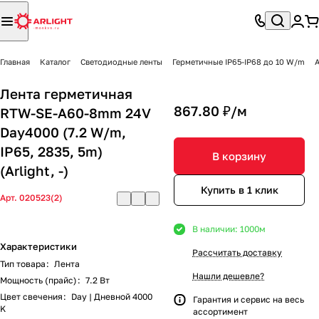
Главная
Каталог
Светодиодные ленты
Герметичные IP65-IP68 до 10 W/m
A
Лента герметичная
867.80 ₽/
м
RTW-SE-A60-8mm 24V
Day4000 (7.2 W/m,
IP65, 2835, 5m)
В корзину
(Arlight, -)
Купить в 1 клик
Арт.
020523(2)
В наличии: 1000
м
Характеристики
Рассчитать доставку
Тип товара
:
Лента
Нашли дешевле?
Мощность (прайс)
:
7.2 Вт
Цвет свечения
:
Day | Дневной 4000
Гарантия и сервис на весь
K
ассортимент