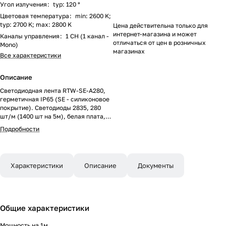
Угол излучения
:
typ: 120 °
Цветовая температура
:
min: 2600 K;
typ: 2700 K; max: 2800 K
Цена действительна только для
интернет-магазина и может
Каналы управления
:
1 CH (1 канал -
отличаться от цен в розничных
Mono)
магазинах
Все характеристики
Описание
Светодиодная лента RTW-SE-A280,
герметичная IP65 (SE - силиконовое
покрытие). Светодиоды 2835, 280
шт/м (1400 шт на 5м), белая плата,
скотч 3M. Цвет ТЕПЛЫЙ 2700K,
Подробности
цветопередача CRI>90 , угол 120°.
Питание 24 В, мощность 10 Вт/м (50
Вт на 5 м). Размеры 5000x8x2.5мм.
Мин.отрезок 25 мм, 7 светодиодов.
Характеристики
Описание
Документы
Цена за 1м.
Общие характеристики
Мощность на 1м