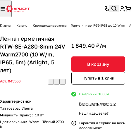
Главная
Каталог
Светодиодные ленты
Герметичные IP65-IP68 до 10 W/m
A
Лента герметичная
1 849.40 ₽/
м
RTW-SE-A280-8mm 24V
Warm2700 (10 W/m,
IP65, 5m) (Arlight, 5
В корзину
лет)
Купить в 1 клик
Арт.
045560
В наличии: 1000
м
Характеристики
Рассчитать доставку
Тип товара
:
Лента
Нашли дешевле?
Мощность (прайс)
:
10 Вт
Цвет свечения
:
Warm | Тёплый 2700
Гарантия и сервис на весь
K
ассортимент