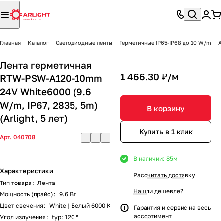
Главная
Каталог
Светодиодные ленты
Герметичные IP65-IP68 до 10 W/m
A
Лента герметичная
1 466.30 ₽/
м
RTW-PSW-A120-10mm
24V White6000 (9.6
W/m, IP67, 2835, 5m)
В корзину
(Arlight, 5 лет)
Купить в 1 клик
Арт.
040708
В наличии: 85
м
Характеристики
Рассчитать доставку
Тип товара
:
Лента
Нашли дешевле?
Мощность (прайс)
:
9.6 Вт
Цвет свечения
:
White | Белый 6000 K
Гарантия и сервис на весь
ассортимент
Угол излучения
:
typ: 120 °