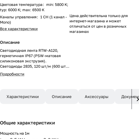
Цветовая температура
:
min: 5800 K;
typ: 6000 K; max: 6500 K
Цена действительна только для
Каналы управления
:
1 CH (1 канал -
интернет-магазина и может
Mono)
отличаться от цен в розничных
Все характеристики
магазинах
Описание
Светодиодная лента RTW-A120,
герметичная IP67 (PSW-матовая
силиконовая экструзия).
Светодиоды 2835, 120 шт/м (600 шт
на 5 м), белая плата, скотч 3M. Цвет
Подробности
БЕЛЫЙ 6000 K , цветопередача
CRI>90 , угол 120°. Питание 24V,
мощность 9.6 Вт/м (48 Вт на 5 м).
Размеры 5000x10x5 мм. Мин.отрезок
Характеристики
Описание
Аксессуары
Докумен
50 мм, 6 светодиодов. Цена за 1м.
Общие характеристики
Мощность на 1м