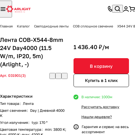
Главная
Каталог
Светодиодные ленты
COB сплошное свечение
X544 24V 
Лента COB-X544-8mm
1 436.40 ₽/
м
24V Day4000 (11.5
W/m, IP20, 5m)
(Arlight, -)
В корзину
Арт.
031901(3)
Купить в 1 клик
Характеристики
В наличии: 1000
м
Тип товара
:
Лента
Рассчитать доставку
Цвет свечения
:
Day | Дневной 4000
K
Нашли дешевле?
Угол излучения
:
typ: 170 °
Гарантия и сервис на весь
Цветовая температура
:
min: 3800 K;
ассортимент
typ: 4000 K; max: 4200 K