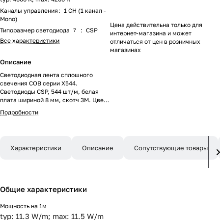
Каналы управления
:
1 CH (1 канал -
Mono)
Цена действительна только для
Типоразмер светодиода
?
:
CSP
интернет-магазина и может
Все характеристики
отличаться от цен в розничных
магазинах
Описание
Светодиодная лента сплошного
свечения COB серии X544.
Светодиоды CSP, 544 шт/м, белая
плата шириной 8 мм, скотч 3M. Цвет
ДНЕВНОЙ 4000K, индекс
Подробности
цветопередачи CRI>90, угол 170°.
Питание 24 В, мощность 11.5 Вт/м
(57.5 Вт на 5 м). Размеры 5000x8x1.6
мм. Мин. отрезок 29.41 мм. Цена за 1
Характеристики
Описание
Сопутствующие товары
м. Обязательна установка на
профиль.
Общие характеристики
Мощность на 1м
typ: 11.3 W/m; max: 11.5 W/m