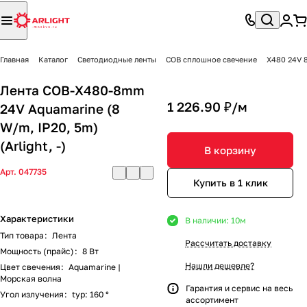
Главная
Каталог
Светодиодные ленты
COB сплошное свечение
X480 24V
Лента COB-X480-8mm
1 226.90 ₽/
м
24V Aquamarine (8
W/m, IP20, 5m)
(Arlight, -)
В корзину
Арт.
047735
Купить в 1 клик
Характеристики
В наличии: 10
м
Тип товара
:
Лента
Рассчитать доставку
Мощность (прайс)
:
8 Вт
Нашли дешевле?
Цвет свечения
:
Aquamarine |
Морская волна
Гарантия и сервис на весь
Угол излучения
:
typ: 160 °
ассортимент