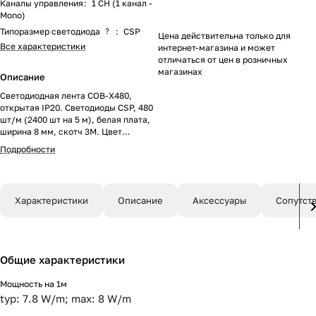
Каналы управления
:
1 CH (1 канал -
Mono)
Типоразмер светодиода
?
:
CSP
Цена действительна только для
Все характеристики
интернет-магазина и может
отличаться от цен в розничных
магазинах
Описание
Светодиодная лента COB-X480,
открытая IP20. Светодиоды CSP, 480
шт/м (2400 шт на 5 м), белая плата,
ширина 8 мм, скотч 3М. Цвет
МОРСКОЙ ВОЛНЫ, угол 160°.
Подробности
Питание 24 В, мощность 8 Вт/м (40
Вт на 5 м). Размеры 5000х8х1.8 мм.
Мин.отрезок 50 мм., 24 светодиода.
Цена за 1 м.
Характеристики
Описание
Аксессуары
Сопутст
Общие характеристики
Мощность на 1м
typ: 7.8 W/m; max: 8 W/m