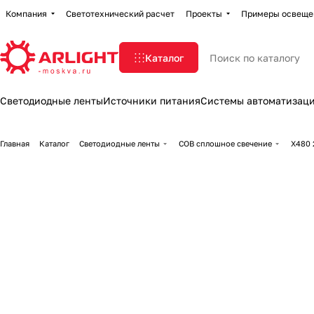
Компания
Светотехнический расчет
Проекты
Примеры освеще
Каталог
Светодиодные ленты
Источники питания
Системы автоматизац
Главная
Каталог
Светодиодные ленты
COB сплошное свечение
X480