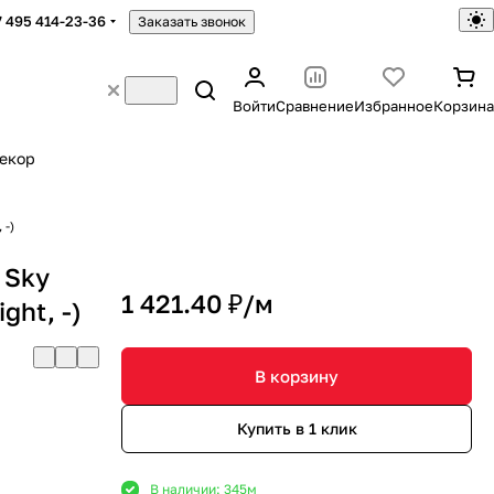
7 495 414-23-36
Заказать звонок
Войти
Сравнение
Избранное
Корзина
екор
 -)
 Sky
1 421.40 ₽/
м
ght, -)
В корзину
Купить в 1 клик
В наличии: 345
м