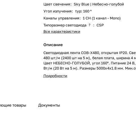
Цвет свечения
:
Sky Blue | Небесно-голубой
Угол излучения
:
typ: 160 °
Каналы управления
:
1 CH (1 канал - Mono)
Типоразмер светодиода
?
:
CSP
Все характеристики
Описание
Светодиодная лента COB-X480, открытая IP20. Св
480 шт/м (2400 шт на 5 м), белая плата, ширина 4 
Цвет НЕБЕСНО-ГОЛУБОЙ, угол 160°. Питание 24 В,
Вт/м (20 Вт на 5 м). Размеры 5000х4х1.8 мм. Мин.о
24 светодиода. Цена за 1 м.
Подробности
ующие товары
Документы