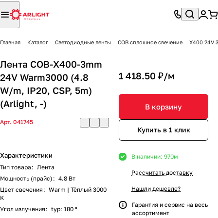
Главная
Каталог
Светодиодные ленты
COB сплошное свечение
X400 24V 
Лента COB-X400-3mm
1 418.50 ₽/
м
24V Warm3000 (4.8
W/m, IP20, CSP, 5m)
(Arlight, -)
В корзину
Арт.
041745
Купить в 1 клик
Характеристики
В наличии: 970
м
Тип товара
:
Лента
Рассчитать доставку
Мощность (прайс)
:
4.8 Вт
Нашли дешевле?
Цвет свечения
:
Warm | Тёплый 3000
K
Гарантия и сервис на весь
Угол излучения
:
typ: 180 °
ассортимент