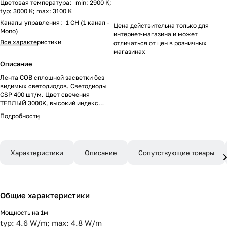
Цветовая температура
:
min: 2900 K;
typ: 3000 K; max: 3100 K
Каналы управления
:
1 CH (1 канал -
Цена действительна только для
Mono)
интернет-магазина и может
Все характеристики
отличаться от цен в розничных
магазинах
Описание
Лента COB сплошной засветки без
видимых светодиодов. Светодиоды
CSP 400 шт/м. Цвет свечения
ТЕПЛЫЙ 3000K, высокий индекс
цветопередачи CRI>90, угол 180°.
Подробности
Мощность 4.8 Вт/м, питание 24 В.
Размеры 5000х3х1.5 мм.
Мин.отрезок 20 мм., 8 светодиодов.
Скотч 3М для установки. Цена за 1м.
Характеристики
Описание
Сопутствующие товары
Гарантия 3 года. Обязательна
установка на профиль.
Общие характеристики
Мощность на 1м
typ: 4.6 W/m; max: 4.8 W/m