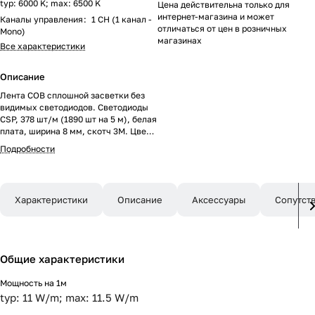
typ: 6000 K; max: 6500 K
Цена действительна только для
интернет-магазина и может
Каналы управления
:
1 CH (1 канал -
отличаться от цен в розничных
Mono)
магазинах
Все характеристики
Описание
Лента COB сплошной засветки без
видимых светодиодов. Светодиоды
CSP, 378 шт/м (1890 шт на 5 м), белая
плата, ширина 8 мм, скотч 3M. Цвет
БЕЛЫЙ 6000 K, цветопередача
Подробности
CRI>90, угол 170°. Питание 24V,
мощность 11.5 Вт/м (57.5 Вт на 5 м).
Размеры 5000x8x1.6 мм. Мин.
отрезок 55,55 мм, 21 светодиод.
Характеристики
Описание
Аксессуары
Сопутст
Цена за 1 м. Обязательна установка
на профиль.
Общие характеристики
Мощность на 1м
typ: 11 W/m; max: 11.5 W/m