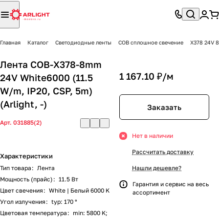
Главная
Каталог
Светодиодные ленты
COB сплошное свечение
X378 24V 
Лента COB-X378-8mm
1 167.10 ₽/
м
24V White6000 (11.5
W/m, IP20, CSP, 5m)
(Arlight, -)
Заказать
Арт.
031885(2)
Нет в наличии
Рассчитать доставку
Характеристики
Тип товара
:
Лента
Нашли дешевле?
Мощность (прайс)
:
11.5 Вт
Гарантия и сервис на весь
Цвет свечения
:
White | Белый 6000 K
ассортимент
Угол излучения
:
typ: 170 °
Цветовая температура
:
min: 5800 K;