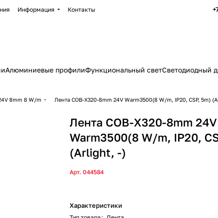
+
ния
Информация
Контакты
ии
Алюминиевые профили
Функциональный свет
Светодиодный д
24V 8mm 8 W/m
Лента COB-X320-8mm 24V Warm3500(8 W/m, IP20, CSP, 5m) (Arl
Лента COB-X320-8mm 24V
Warm3500(8 W/m, IP20, CS
(Arlight, -)
Арт.
044584
Характеристики
Тип товара
:
Лента