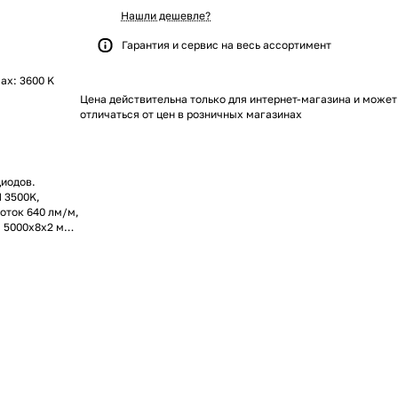
Нашли дешевле?
Гарантия и сервис на весь ассортимент
max: 3600 K
Цена действительна только для интернет-магазина и может
отличаться от цен в розничных магазинах
диодов.
 3500K,
оток 640 лм/м,
ы 5000х8х2 мм.
 5м. Цена за
офиль.