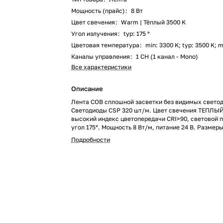
Мощность (прайс)
:
8 Вт
Цвет свечения
:
Warm | Тёплый 3500 K
Угол излучения
:
typ: 175 °
Цветовая температура
:
min: 3300 K; typ: 3500 K; 
Каналы управления
:
1 CH (1 канал - Mono)
Все характеристики
Описание
Лента COB сплошной засветки без видимых свето
Светодиоды CSP 320 шт/м. Цвет свечения ТЕПЛЫЙ
высокий индекс цветопередачи CRI>90, световой п
угол 175°. Мощность 8 Вт/м, питание 24 В. Размер
Мин.отрезок 50 мм. Скотч 3М для установки. Пакет
Подробности
1м. Гарантия 3 года. Обязательна установка на пр