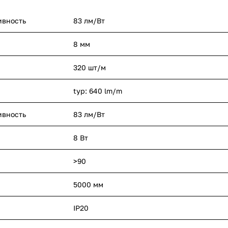
ивность
83 лм/Вт
8 мм
320 шт/м
typ: 640 lm/m
ивность
83 лм/Вт
8 Вт
>90
5000 мм
IP20