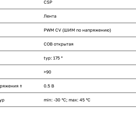
CSP
Лента
PWM СV (ШИМ по напряжению)
COB открытая
typ: 175 °
>90
пряжения ±
0.5 В
ур
min: -30 °C; max: 45 °C