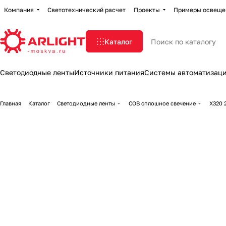
Компания
Светотехнический расчет
Проекты
Примеры освеще
Каталог
Светодиодные ленты
Источники питания
Системы автоматизац
Главная
Каталог
Светодиодные ленты
COB сплошное свечение
X320 