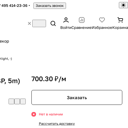
7 495 414-23-36
Заказать звонок
Войти
Сравнение
Избранное
Корзина
екор
ight, -)
700.30 ₽/
м
P, 5m)
Заказать
Нет в наличии
Рассчитать доставку