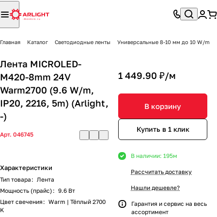
Главная
Каталог
Светодиодные ленты
Универсальные 8-10 мм до 10 W/m
Лента MICROLED-
1 449.90 ₽/
м
M420-8mm 24V
Warm2700 (9.6 W/m,
IP20, 2216, 5m) (Arlight,
В корзину
-)
Купить в 1 клик
Арт.
046745
В наличии: 195
м
Характеристики
Рассчитать доставку
Тип товара
:
Лента
Нашли дешевле?
Мощность (прайс)
:
9.6 Вт
Цвет свечения
:
Warm | Тёплый 2700
Гарантия и сервис на весь
K
ассортимент