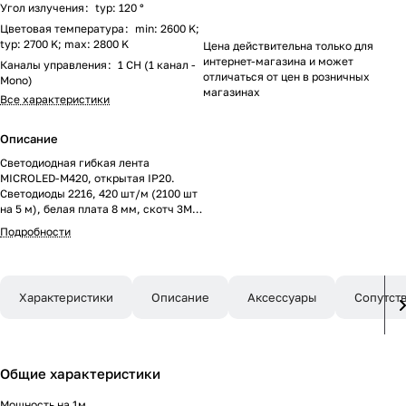
Угол излучения
:
typ: 120 °
Цветовая температура
:
min: 2600 K;
typ: 2700 K; max: 2800 K
Цена действительна только для
интернет-магазина и может
Каналы управления
:
1 CH (1 канал -
отличаться от цен в розничных
Mono)
магазинах
Все характеристики
Описание
Светодиодная гибкая лента
MICROLED-M420, открытая IP20.
Светодиоды 2216, 420 шт/м (2100 шт
на 5 м), белая плата 8 мм, скотч 3M.
Цвет ТЕПЛЫЙ 2700 K, цветопередача
Подробности
CRI>90, угол 120°. Питание 24V,
мощность 9.6 Вт/м (48 Вт на 5 м).
Размеры 5000x8x1 мм. Мин. отрезок
16.67 мм, 7 светодиодов. Цена за 1 м.
Характеристики
Описание
Аксессуары
Сопутст
Общие характеристики
Мощность на 1м