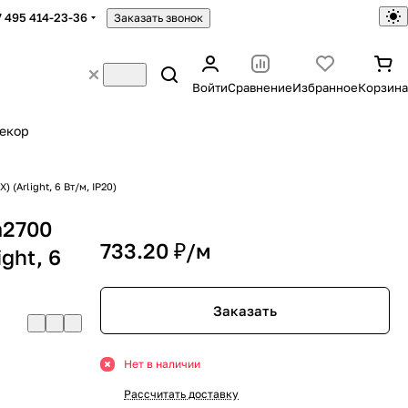
7 495 414-23-36
Заказать звонок
Войти
Сравнение
Избранное
Корзина
екор
 (Arlight, 6 Вт/м, IP20)
m2700
733.20 ₽/
м
ght, 6
Заказать
Нет в наличии
Рассчитать доставку