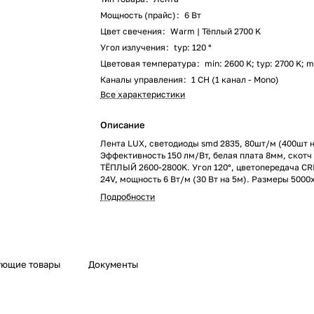
Мощность (прайс)
:
6 Вт
Цвет свечения
:
Warm | Тёплый 2700 K
Угол излучения
:
typ: 120 °
Цветовая температура
:
min: 2600 K; typ: 2700 K; 
Каналы управления
:
1 CH (1 канал - Mono)
Все характеристики
Описание
Лента LUX, светодиоды smd 2835, 80шт/м (400шт н
Эффективность 150 лм/Вт, белая плата 8мм, скотч
ТЁПЛЫЙ 2600-2800K. Угол 120°, цветопередача CR
24V, мощность 6 Вт/м (30 Вт на 5м). Размеры 5000
Мин.отрезок 100мм, 8 светодиодов. Цена за 1м.
Подробности
ующие товары
Документы