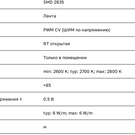
SMD 2835
Лента
PWM СV (ШИМ по напряжению)
RT открытая
Только в помещении
min: 2600 K; typ: 2700 K; max: 2800 K
>85
пряжения ±
0.5 В
typ: 6 W/m; max: 6 W/m
м