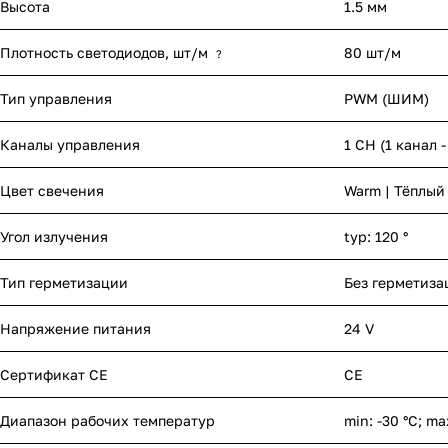
Высота
1.5 мм
Плотность светодиодов, шт/м
80 шт/м
?
Тип управления
PWM (ШИМ)
Каналы управления
1 CH (1 канал 
Цвет свечения
Warm | Тёплый
Угол излучения
typ: 120 °
Тип герметизации
Без герметиза
Напряжение питания
24 V
Сертификат CE
CE
Диапазон рабочих температур
min: -30 °C; ma