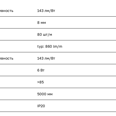
ивность
143 лм/Вт
8 мм
80 шт/м
typ: 860 lm/m
ивность
143 лм/Вт
6 Вт
>85
5000 мм
IP20