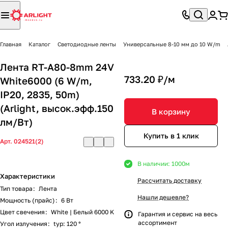
Главная
Каталог
Светодиодные ленты
Универсальные 8-10 мм до 10 W/m
Лента RT-A80-8mm 24V
733.20 ₽/
м
White6000 (6 W/m,
IP20, 2835, 50m)
(Arlight, высок.эфф.150
В корзину
лм/Вт)
Купить в 1 клик
Арт.
024521(2)
В наличии: 1000
м
Характеристики
Рассчитать доставку
Тип товара
:
Лента
Нашли дешевле?
Мощность (прайс)
:
6 Вт
Цвет свечения
:
White | Белый 6000 K
Гарантия и сервис на весь
ассортимент
Угол излучения
:
typ: 120 °