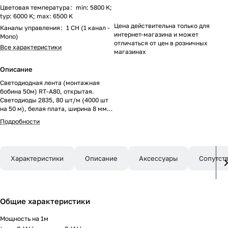
Цветовая температура
:
min: 5800 K;
typ: 6000 K; max: 6500 K
Цена действительна только для
Каналы управления
:
1 CH (1 канал -
интернет-магазина и может
Mono)
отличаться от цен в розничных
Все характеристики
магазинах
Описание
Светодиодная лента (монтажная
бобина 50м) RT-A80, открытая.
Светодиоды 2835, 80 шт/м (4000 шт
на 50 м), белая плата, ширина 8 мм,
скотч 3M. Цвет БЕЛЫЙ 6000 K,
Подробности
цветопередача CRI>85, угол 120°.
Питание 24V, мощность 6 Вт/м (300
Вт на 50 м). Размеры 50000x8x1.5
мм. Мин. отрезок 100 мм, 8
Характеристики
Описание
Аксессуары
Сопутст
светодиодов. Цена за 1 м. Разрезать
перед подключением. Макс.длина
подключения 5м!
Общие характеристики
Мощность на 1м