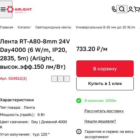
Главная
Каталог
Светодиодные ленты
Универсальные 8-10 мм до 10 W/m
Лента RT-A80-8mm 24V
733.20 ₽/
м
Day4000 (6 W/m, IP20,
2835, 5m) (Arlight,
высок.эфф.150 лм/Вт)
В корзину
Арт.
024512(2)
Купить в 1 клик
Характеристики
В наличии: 1000
м
Тип товара
:
Лента
Рассчитать доставку
Мощность (прайс)
:
6 Вт
Нашли дешевле?
Цвет свечения
:
Day | Дневной 4000
K
Гарантия и сервис на весь
Угол излучения
:
typ: 120 °
ассортимент