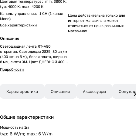
Цветовая температура
:
min: 3800 K;
typ: 4000 K; max: 4200 K
Каналы управления
:
1 CH (1 канал -
Цена действительна только для
Mono)
интернет-магазина и может
Все характеристики
отличаться от цен в розничных
магазинах
Описание
Светодиодная лента RT-A80,
открытая. Светодиоды 2835, 80 шт/м
(400 шт на 5 м), белая плата, ширина
8 мм, скотч 3M. Цвет ДНЕВНОЙ 4000
K, цветопередача CRI>85, угол 120°.
Подробности
Питание 24V, мощность 6 Вт/м (30 Вт
на 5 м). Размеры 5000x8x1.5 мм.
Мин. отрезок 100 мм, 8 светодиодов.
Цена за 1 м.
Характеристики
Описание
Аксессуары
Сопутст
Общие характеристики
Мощность на 1м
typ: 6 W/m; max: 6 W/m