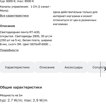
typ: 6000 K; max: 6500 K
Каналы управления
:
1 CH (1 канал -
Mono)
Цена действительна только для
Все характеристики
интернет-магазина и может
отличаться от цен в розничных
магазинах
Описание
Светодиодная лента RT-A30,
открытая. Светодиоды 2835, 30 шт/м
(150 шт на 5 м), белая плата, ширина
8 мм, скотч 3M. Цвет БЕЛЫЙ 6000 K,
цветопередача CRI>85, угол 120°.
Подробности
Питание 24V, мощность 2.9 Вт/м
(14.5 Вт на 5 м). Размеры 5000x8x1.5
мм. Мин. отрезок 166.7 мм, 5
светодиодов. Цена за 1 м.
Характеристики
Описание
Аксессуары
Сопутст
Общие характеристики
Мощность на 1м
typ: 2.7 W/m; max: 2.9 W/m