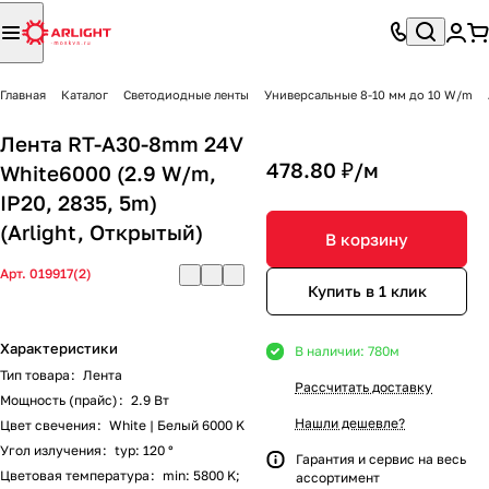
Главная
Каталог
Светодиодные ленты
Универсальные 8-10 мм до 10 W/m
Лента RT-A30-8mm 24V
478.80 ₽/
м
White6000 (2.9 W/m,
IP20, 2835, 5m)
(Arlight, Открытый)
В корзину
Арт.
019917(2)
Купить в 1 клик
Характеристики
В наличии: 780
м
Тип товара
:
Лента
Рассчитать доставку
Мощность (прайс)
:
2.9 Вт
Нашли дешевле?
Цвет свечения
:
White | Белый 6000 K
Угол излучения
:
typ: 120 °
Гарантия и сервис на весь
Цветовая температура
:
min: 5800 K;
ассортимент