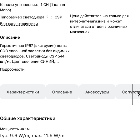
Каналы управления
:
1 CH (1 канал -
Mono)
Цена действительна только для
Типоразмер светодиода
?
:
CSP
интернет-магазина и может
Все характеристики
отличаться от цен в розничных
магазинах
Описание
Герметичная IP67 (экструзия) лента
COB сплошной засветки без видимых
светодиодов. Светодиоды CSP 544
шт/м. Цвет свечения СИНИЙ,
световой поток - лм/м, угол 140°.
Подробности
Мощность 11.5 Вт/м, питание 24 В.
Размеры 5000х10х4,8 мм.
Мин.отрезок 29,41 мм. Установка при
помощи скоб в комплекте. Пакет 5м.
Характеристики
Описание
Аксессуары
Сопутст
Скотч 3M Цена за 1м. Гарантия 3
года.
Общие характеристики
Мощность на 1м
typ: 9.6 W/m; max: 11.5 W/m