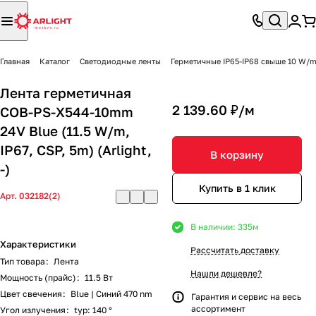
Главная
Каталог
Светодиодные ленты
Герметичные IP65-IP68 свыше 10 W/
Лента герметичная
2 139.60 ₽/
м
COB-PS-X544-10mm
24V Blue (11.5 W/m,
IP67, CSP, 5m) (Arlight,
В корзину
-)
Купить в 1 клик
Арт.
032182(2)
В наличии: 335
м
Характеристики
Рассчитать доставку
Тип товара
:
Лента
Нашли дешевле?
Мощность (прайс)
:
11.5 Вт
Цвет свечения
:
Blue | Синий 470 nm
Гарантия и сервис на весь
ассортимент
Угол излучения
:
typ: 140 °