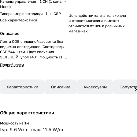
Каналы управления
:
1 CH (1 канал -
Mono)
Типоразмер светодиода
?
:
CSP
Цена действительна только для
Все характеристики
интернет-магазина и может
отличаться от цен в розничных
магазинах
Описание
Лента COB сплошной засветки без
видимых светодиодов. Светодиоды
CSP 544 шт/м. Цвет свечения
ЗЕЛЕНЫЙ, угол 140°. Мощность 11.5
Вт/м, питание 24 В. Размеры
Подробности
5000х8х1,6 мм. Мин.отрезок 29,41
мм. Скотч 3М для установки. Пакет
5м. Цена за 1м. Гарантия 3 года.
Обязательна установка на профиль.
Характеристики
Описание
Аксессуары
Сопутст
Общие характеристики
Мощность на 1м
typ: 9.6 W/m; max: 11.5 W/m