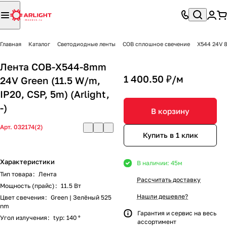
Главная
Каталог
Светодиодные ленты
COB сплошное свечение
X544 24V 
Лента COB-X544-8mm
1 400.50 ₽/
м
24V Green (11.5 W/m,
IP20, CSP, 5m) (Arlight,
-)
В корзину
Арт.
032174(2)
Купить в 1 клик
Характеристики
В наличии: 45
м
Тип товара
:
Лента
Рассчитать доставку
Мощность (прайс)
:
11.5 Вт
Нашли дешевле?
Цвет свечения
:
Green | Зелёный 525
nm
Гарантия и сервис на весь
Угол излучения
:
typ: 140 °
ассортимент