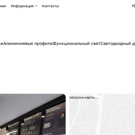
+
ния
Информация
Контакты
ии
Алюминиевые профили
Функциональный свет
Светодиодный д
загрузка карты...