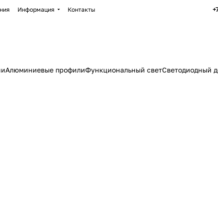
+
ния
Информация
Контакты
ии
Алюминиевые профили
Функциональный свет
Светодиодный д