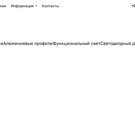
+
ния
Информация
Контакты
ии
Алюминиевые профили
Функциональный свет
Светодиодный д