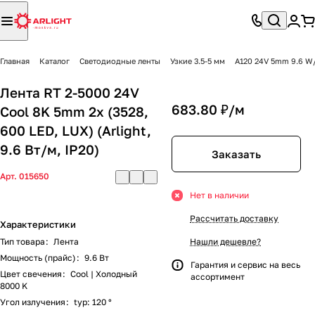
Главная
Каталог
Светодиодные ленты
Узкие 3.5-5 мм
A120 24V 5mm 9.6 W
Лента RT 2-5000 24V
683.80 ₽/
м
Cool 8K 5mm 2x (3528,
600 LED, LUX) (Arlight,
9.6 Вт/м, IP20)
Заказать
Арт.
015650
Нет в наличии
Рассчитать доставку
Характеристики
Тип товара
:
Лента
Нашли дешевле?
Мощность (прайс)
:
9.6 Вт
Гарантия и сервис на весь
Цвет свечения
:
Cool | Холодный
ассортимент
8000 K
Угол излучения
:
typ: 120 °