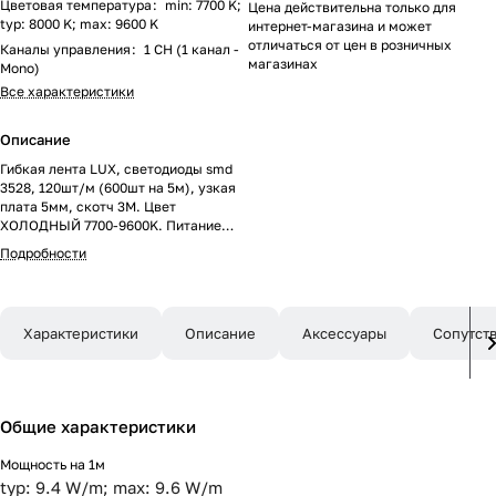
Цветовая температура
:
min: 7700 K;
Цена действительна только для
typ: 8000 K; max: 9600 K
интернет-магазина и может
отличаться от цен в розничных
Каналы управления
:
1 CH (1 канал -
магазинах
Mono)
Все характеристики
Описание
Гибкая лента LUX, светодиоды smd
3528, 120шт/м (600шт на 5м), узкая
плата 5мм, скотч 3М. Цвет
ХОЛОДНЫЙ 7700-9600K. Питание
24V, мощность 9.6 Вт/м (48 Вт на 5м),
Подробности
угол 120°, цветопередача CRI>70.
Размеры 5000х5x1.8мм. Мин.отрезок
50мм, 6шт светодиодов. Пакет 5м.
Цена за 1м. Обязательная установка
Характеристики
Описание
Аксессуары
Сопутст
на профиль.
Общие характеристики
Мощность на 1м
typ: 9.4 W/m; max: 9.6 W/m