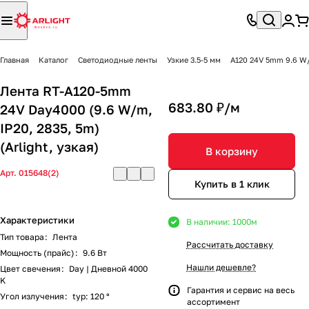
Главная
Каталог
Светодиодные ленты
Узкие 3.5-5 мм
A120 24V 5mm 9.6 W
Лента RT-A120-5mm
683.80 ₽/
м
24V Day4000 (9.6 W/m,
IP20, 2835, 5m)
(Arlight, узкая)
В корзину
Арт.
015648(2)
Купить в 1 клик
Характеристики
В наличии: 1000
м
Тип товара
:
Лента
Рассчитать доставку
Мощность (прайс)
:
9.6 Вт
Нашли дешевле?
Цвет свечения
:
Day | Дневной 4000
K
Гарантия и сервис на весь
Угол излучения
:
typ: 120 °
ассортимент