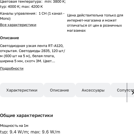
Цветовая температура
:
min: 3800 K;
typ: 4000 K; max: 4200 K
Каналы управления
:
1 CH (1 канал -
Цена действительна только для
Mono)
интернет-магазина и может
Все характеристики
отличаться от цен в розничных
магазинах
Описание
Светодиодная узкая лента RT-A120,
открытая. Светодиоды 2835, 120 шт/
м (600 шт на 5 м), белая плата,
ширина 5 мм, скотч 3M. Цвет
ДНЕВНОЙ 4000 K, цветопередача
Подробности
CRI>85, угол 120°. Питание 24V,
мощность 9.6 Вт/м (48 Вт на 5 м).
Размеры 5000x5x1.5 мм. Мин.
отрезок 50 мм, 6 светодиодов. Цена
Характеристики
Описание
Аксессуары
Сопутст
за 1 м.
Общие характеристики
Мощность на 1м
typ: 9.4 W/m; max: 9.6 W/m