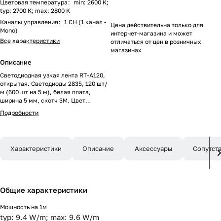
Цветовая температура
:
min: 2600 K;
typ: 2700 K; max: 2800 K
Каналы управления
:
1 CH (1 канал -
Цена действительна только для
Mono)
интернет-магазина и может
Все характеристики
отличаться от цен в розничных
магазинах
Описание
Светодиодная узкая лента RT-A120,
открытая. Светодиоды 2835, 120 шт/
м (600 шт на 5 м), белая плата,
ширина 5 мм, скотч 3M. Цвет
ТЁПЛЫЙ 2700 K, цветопередача
Подробности
CRI>85, угол 120°. Питание 12V,
мощность 9.6 Вт/м (48 Вт на 5 м).
Размеры 5000x5x1.5 мм. Мин.
отрезок 25 мм, 3 светодиода. Цена за
Характеристики
Описание
Аксессуары
Сопутст
1 м.
Общие характеристики
Мощность на 1м
typ: 9.4 W/m; max: 9.6 W/m