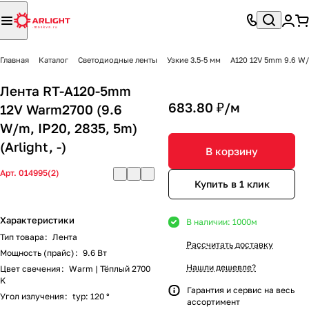
Главная
Каталог
Светодиодные ленты
Узкие 3.5-5 мм
A120 12V 5mm 9.6 W
Лента RT-A120-5mm
683.80 ₽/
м
12V Warm2700 (9.6
W/m, IP20, 2835, 5m)
(Arlight, -)
В корзину
Арт.
014995(2)
Купить в 1 клик
Характеристики
В наличии: 1000
м
Тип товара
:
Лента
Рассчитать доставку
Мощность (прайс)
:
9.6 Вт
Нашли дешевле?
Цвет свечения
:
Warm | Тёплый 2700
K
Гарантия и сервис на весь
Угол излучения
:
typ: 120 °
ассортимент