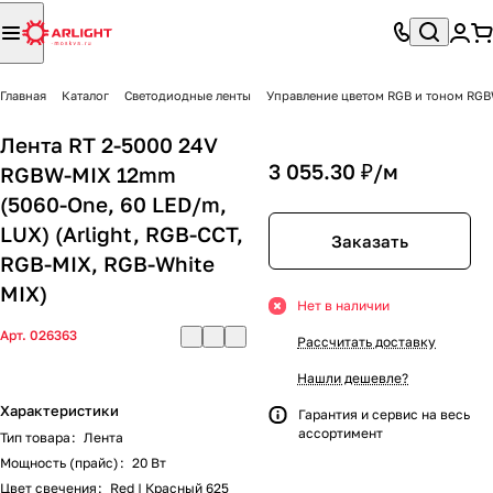
Главная
Каталог
Светодиодные ленты
Управление цветом RGB и тоном R
Лента RT 2-5000 24V
3 055.30 ₽/
м
RGBW-MIX 12mm
(5060-One, 60 LED/m,
LUX) (Arlight, RGB-CCT,
Заказать
RGB-MIX, RGB-White
MIX)
Нет в наличии
Арт.
026363
Рассчитать доставку
Нашли дешевле?
Характеристики
Гарантия и сервис на весь
ассортимент
Тип товара
:
Лента
Мощность (прайс)
:
20 Вт
Цвет свечения
:
Red | Красный 625