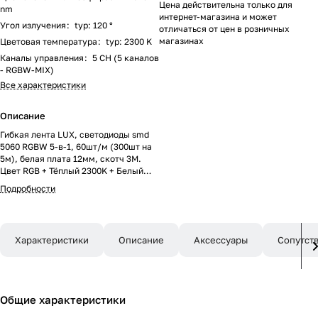
Цена действительна только для
nm
интернет-магазина и может
Угол излучения
:
typ: 120 °
отличаться от цен в розничных
магазинах
Цветовая температура
:
typ: 2300 K
Каналы управления
:
5 CH (5 каналов
- RGBW-MIX)
Все характеристики
Описание
Гибкая лента LUX, светодиоды smd
5060 RGBW 5-в-1, 60шт/м (300шт на
5м), белая плата 12мм, скотч 3М.
Цвет RGB + Тёплый 2300K + Белый
6500К. Питание 24V, мощность 20 Вт/
Подробности
м (100 Вт на 5м), угол 120°. Размеры
5000х12x2.1мм. Мин.отрезок 100мм,
6 шт светодиодов. Пакет 5м. Цена за
1м. Рекомендуется установка на
Характеристики
Описание
Аксессуары
Сопутст
профиль.
Общие характеристики