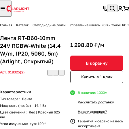
Главная
Каталог
Светодиодные ленты
Управление цветом RGB и тоном R
Лента RT-B60-10mm
1 298.80 ₽/
м
24V RGBW-White (14.4
W/m, IP20, 5060, 5m)
(Arlight, Открытый)
В корзину
Арт.
018325(2)
Купить в 1 клик
Характеристики
В наличии: 1000
м
Тип товара
:
Лента
Рассчитать доставку
Мощность (прайс)
:
14.4 Вт
Нашли дешевле?
Цвет свечения
:
Red | Красный 625
nm
Гарантия и сервис на весь
Угол излучения
:
typ: 120 °
ассортимент