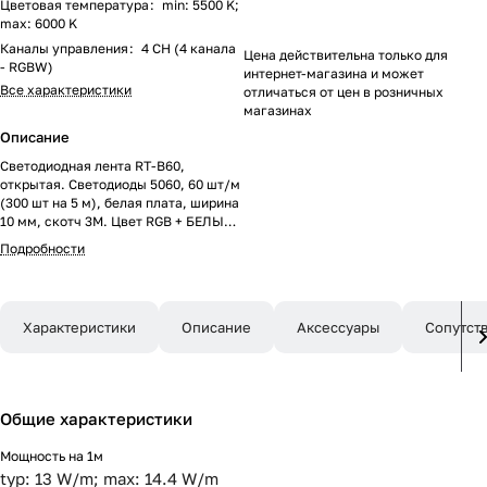
Цветовая температура
:
min: 5500 K;
max: 6000 K
Каналы управления
:
4 CH (4 канала
Цена действительна только для
- RGBW)
интернет-магазина и может
Все характеристики
отличаться от цен в розничных
магазинах
Описание
Светодиодная лента RT-B60,
открытая. Светодиоды 5060, 60 шт/м
(300 шт на 5 м), белая плата, ширина
10 мм, скотч 3M. Цвет RGB + БЕЛЫЙ
6000 K, цветопередача CRI>85 , угол
Подробности
120°. Питание 24V, мощность 14.4 Вт/
м (72 Вт на 5 м). Размеры
5000x10x2.2 мм. Мин.отрезок 166.67
мм, 10 светодиодов. Цена за 1 м.
Характеристики
Описание
Аксессуары
Сопутст
Общие характеристики
Мощность на 1м
typ: 13 W/m; max: 14.4 W/m