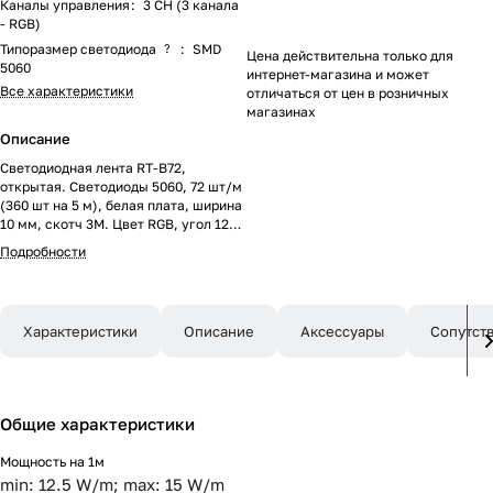
Каналы управления
:
3 CH (3 канала
- RGB)
Типоразмер светодиода
?
:
SMD
Цена действительна только для
5060
интернет-магазина и может
Все характеристики
отличаться от цен в розничных
магазинах
Описание
Светодиодная лента RT-B72,
открытая. Светодиоды 5060, 72 шт/м
(360 шт на 5 м), белая плата, ширина
10 мм, скотч 3M. Цвет RGB, угол 120°.
Питание 12V, мощность 15 Вт/м (75
Подробности
Вт на 5 м). Размеры 5000x10x2.2 мм.
Мин. отрезок 41.7 мм, 3 светодиода.
Цена за 1 м.
Характеристики
Описание
Аксессуары
Сопутст
Общие характеристики
Мощность на 1м
min: 12.5 W/m; max: 15 W/m