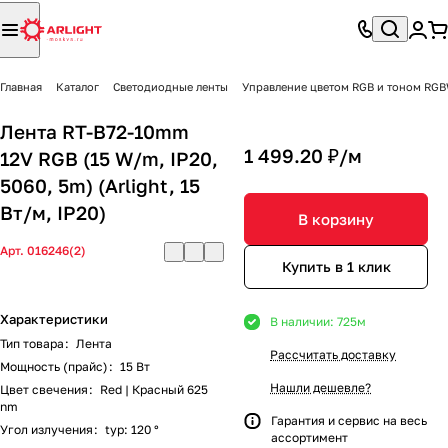
Главная
Каталог
Светодиодные ленты
Управление цветом RGB и тоном R
Лента RT-B72-10mm
1 499.20 ₽/
м
12V RGB (15 W/m, IP20,
5060, 5m) (Arlight, 15
Вт/м, IP20)
В корзину
Арт.
016246(2)
Купить в 1 клик
Характеристики
В наличии: 725
м
Тип товара
:
Лента
Рассчитать доставку
Мощность (прайс)
:
15 Вт
Нашли дешевле?
Цвет свечения
:
Red | Красный 625
nm
Гарантия и сервис на весь
Угол излучения
:
typ: 120 °
ассортимент