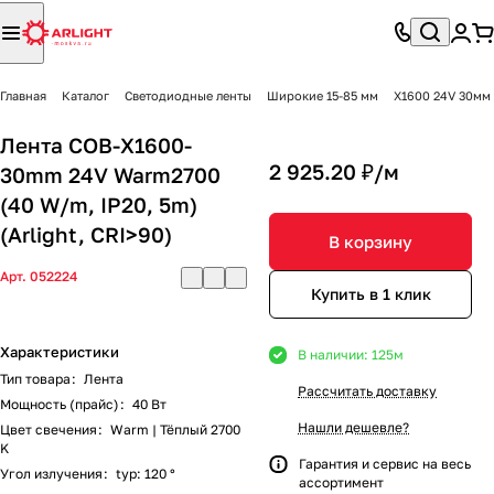
Главная
Каталог
Светодиодные ленты
Широкие 15-85 мм
X1600 24V 30мм
Лента COB-X1600-
2 925.20 ₽/
м
30mm 24V Warm2700
(40 W/m, IP20, 5m)
(Arlight, CRI>90)
В корзину
Арт.
052224
Купить в 1 клик
Характеристики
В наличии: 125
м
Тип товара
:
Лента
Рассчитать доставку
Мощность (прайс)
:
40 Вт
Нашли дешевле?
Цвет свечения
:
Warm | Тёплый 2700
K
Гарантия и сервис на весь
Угол излучения
:
typ: 120 °
ассортимент