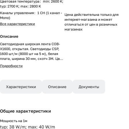
Цветовая температура
:
min: 2600 K;
typ: 2700 K; max: 2800 K
Каналы управления
:
1 CH (1 канал -
Цена действительна только для
Mono)
интернет-магазина и может
Все характеристики
отличаться от цен в розничных
магазинах
Описание
Светодиодная широкая лента COB-
X1600, открытая. Светодиоды CSP,
1600 шт/м (8000 шт на 5 м), белая
плата, ширина 30 мм, скотч 3M. Цвет
ТЕПЛЫЙ 2700 K, цветопередача
Подробности
CRI>90, угол 180°. Питание 24V,
мощность 40 Вт/м (200 Вт на 5 м).
Размеры 5000x30x1.6 мм. Мин.
отрезок 25 мм, 40 светодиодов. Цена
Характеристики
Описание
Документы
за 1 м.
Общие характеристики
Мощность на 1м
typ: 38 W/m; max: 40 W/m