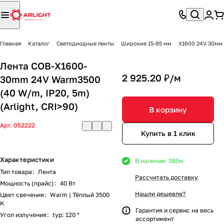
Главная
Каталог
Светодиодные ленты
Широкие 15-85 мм
X1600 24V 30мм
Лента COB-X1600-
2 925.20 ₽/
м
30mm 24V Warm3500
(40 W/m, IP20, 5m)
(Arlight, CRI>90)
В корзину
Арт.
052222
Купить в 1 клик
Характеристики
В наличии: 385
м
Тип товара
:
Лента
Рассчитать доставку
Мощность (прайс)
:
40 Вт
Нашли дешевле?
Цвет свечения
:
Warm | Тёплый 3500
K
Гарантия и сервис на весь
Угол излучения
:
typ: 120 °
ассортимент