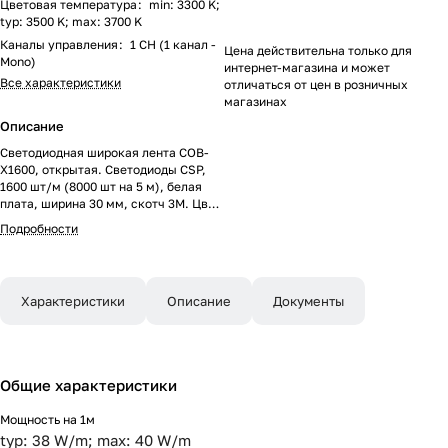
Цветовая температура
:
min: 3300 K;
typ: 3500 K; max: 3700 K
Каналы управления
:
1 CH (1 канал -
Цена действительна только для
Mono)
интернет-магазина и может
Все характеристики
отличаться от цен в розничных
магазинах
Описание
Светодиодная широкая лента COB-
X1600, открытая. Светодиоды CSP,
1600 шт/м (8000 шт на 5 м), белая
плата, ширина 30 мм, скотч 3M. Цвет
ТЕПЛЫЙ 3500 K, цветопередача
Подробности
CRI>90, угол 180°. Питание 24V,
мощность 40 Вт/м (200 Вт на 5 м).
Размеры 5000x30x1.6 мм. Мин.
отрезок 25 мм, 40 светодиодов. Цена
Характеристики
Описание
Документы
за 1 м.
Общие характеристики
Мощность на 1м
typ: 38 W/m; max: 40 W/m