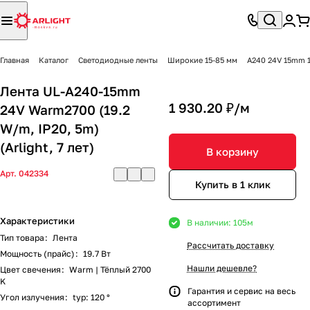
Главная
Каталог
Светодиодные ленты
Широкие 15-85 мм
A240 24V 15mm 
Лента UL-A240-15mm
1 930.20 ₽/
м
24V Warm2700 (19.2
W/m, IP20, 5m)
(Arlight, 7 лет)
В корзину
Арт.
042334
Купить в 1 клик
Характеристики
В наличии: 105
м
Тип товара
:
Лента
Рассчитать доставку
Мощность (прайс)
:
19.7 Вт
Нашли дешевле?
Цвет свечения
:
Warm | Тёплый 2700
K
Гарантия и сервис на весь
Угол излучения
:
typ: 120 °
ассортимент