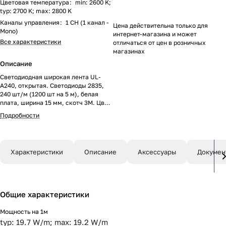
Цветовая температура
:
min: 2600 K;
typ: 2700 K; max: 2800 K
Каналы управления
:
1 CH (1 канал -
Цена действительна только для
Mono)
интернет-магазина и может
Все характеристики
отличаться от цен в розничных
магазинах
Описание
Светодиодная широкая лента UL-
A240, открытая. Светодиоды 2835,
240 шт/м (1200 шт на 5 м), белая
плата, ширина 15 мм, скотч 3M. Цвет
ТЕПЛЫЙ 2700 K, цветопередача
Подробности
CRI>90, угол 120°. Питание 24V,
мощность 19.2 Вт/м (96 Вт на 5 м).
Размеры 5000x15x1.5 мм. Мин.
отрезок 25 мм, 6 светодиодов. Цена
Характеристики
Описание
Аксессуары
Докумен
за 1 м.
Общие характеристики
Мощность на 1м
typ: 19.7 W/m; max: 19.2 W/m