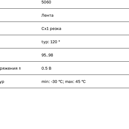
5060
Лента
Cx1 резка
typ: 120 °
95..98
пряжения ±
0.5 В
ур
min: -30 °C; max: 45 °C