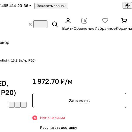
7 495 414-23-36
Заказать звонок
Войти
Сравнение
Избранное
Корзина
екор
light, 16.8 Вт/м, IP20)
1 972.70 ₽/
м
ED,
 IP20)
Заказать
Нет в наличии
Рассчитать доставку