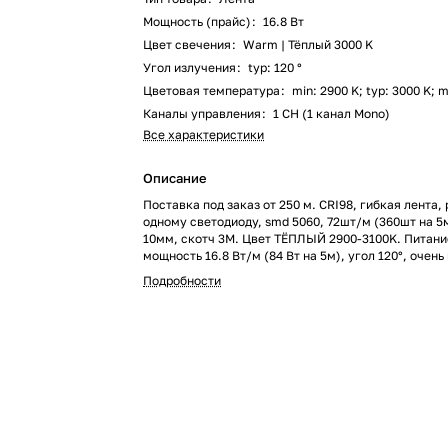
Мощность (прайс)
:
16.8 Вт
Цвет свечения
:
Warm | Тёплый 3000 K
Угол излучения
:
typ: 120 °
Цветовая температура
:
min: 2900 K; typ: 3000 K; 
Каналы управления
:
1 CH (1 канал Mono)
Все характеристики
Описание
Поставка под заказ от 250 м. CRI98, гибкая лента,
одному светодиоду, smd 5060, 72шт/м (360шт на 5м
10мм, скотч 3М. Цвет ТЁПЛЫЙ 2900-3100K. Питани
мощность 16.8 Вт/м (84 Вт на 5м), угол 120°, очен
цветопередача CRI 95..98. Размеры 5000х10x2.2мм
Подробности
13.9 мм, 1 светодиод. Цена за 1м.