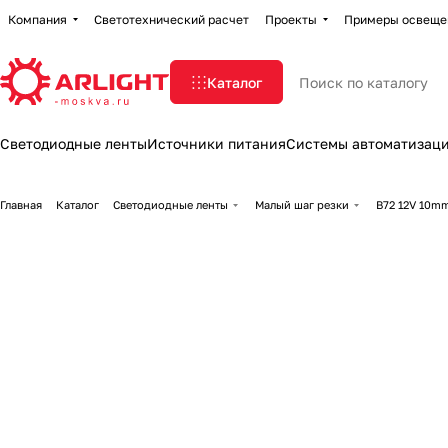
Компания
Светотехнический расчет
Проекты
Примеры освеще
Каталог
Светодиодные ленты
Источники питания
Системы автоматизац
Главная
Каталог
Светодиодные ленты
Малый шаг резки
B72 12V 10mm