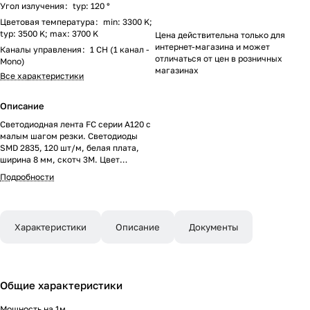
Угол излучения
:
typ: 120 °
Цветовая температура
:
min: 3300 K;
typ: 3500 K; max: 3700 K
Цена действительна только для
интернет-магазина и может
Каналы управления
:
1 CH (1 канал -
отличаться от цен в розничных
Mono)
магазинах
Все характеристики
Описание
Светодиодная лента FC серии A120 с
малым шагом резки. Светодиоды
SMD 2835, 120 шт/м, белая плата,
ширина 8 мм, скотч 3M. Цвет
ТЕПЛЫЙ 3500K, индекс
Подробности
цветопередачи CRI>90, угол 120°.
Питание 24 В, мощность 5 Вт/м (25Вт
на 5 м). Размеры 5000x8x1.2 мм.
Мин. отрезок 8.33 мм, 1 светодиод.
Характеристики
Описание
Документы
Цена за 1 м. Обязательна установка
на профиль.
Общие характеристики
Мощность на 1м