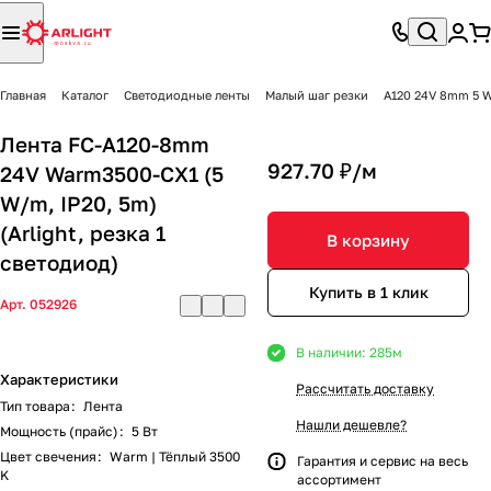
Главная
Каталог
Светодиодные ленты
Малый шаг резки
A120 24V 8mm 5 
Лента FC-A120-8mm
927.70 ₽/
м
24V Warm3500-CX1 (5
W/m, IP20, 5m)
(Arlight, резка 1
В корзину
светодиод)
Купить в 1 клик
Арт.
052926
В наличии: 285
м
Характеристики
Рассчитать доставку
Тип товара
:
Лента
Нашли дешевле?
Мощность (прайс)
:
5 Вт
Цвет свечения
:
Warm | Тёплый 3500
Гарантия и сервис на весь
K
ассортимент