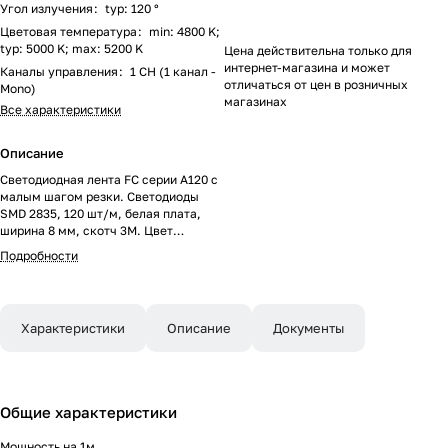
Угол излучения
:
typ: 120 °
Цветовая температура
:
min: 4800 K;
typ: 5000 K; max: 5200 K
Цена действительна только для
интернет-магазина и может
Каналы управления
:
1 CH (1 канал -
отличаться от цен в розничных
Mono)
магазинах
Все характеристики
Описание
Светодиодная лента FC серии A120 с
малым шагом резки. Светодиоды
SMD 2835, 120 шт/м, белая плата,
ширина 8 мм, скотч 3M. Цвет
ДНЕВНОЙ 5000K, индекс
Подробности
цветопередачи CRI>90, угол 120°.
Питание 24 В, мощность 5 Вт/м (25
Вт на 5 м). Размеры 5000x8x1.2 мм.
Мин. отрезок 8.33 мм, 1 светодиод.
Характеристики
Описание
Документы
Цена за 1 м. Обязательна установка
на профиль.
Общие характеристики
Мощность на 1м