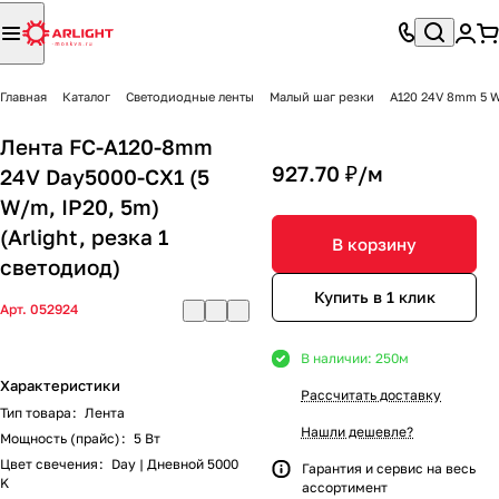
Главная
Каталог
Светодиодные ленты
Малый шаг резки
A120 24V 8mm 5 
Лента FC-A120-8mm
927.70 ₽/
м
24V Day5000-CX1 (5
W/m, IP20, 5m)
(Arlight, резка 1
В корзину
светодиод)
Купить в 1 клик
Арт.
052924
В наличии: 250
м
Характеристики
Рассчитать доставку
Тип товара
:
Лента
Нашли дешевле?
Мощность (прайс)
:
5 Вт
Цвет свечения
:
Day | Дневной 5000
Гарантия и сервис на весь
K
ассортимент